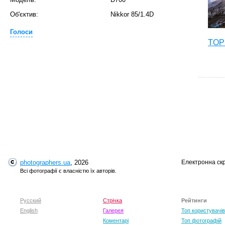
Об'єктив:
Nikkor 85/1.4D
Голоси
TOP 
photographers.ua
, 2026
Електронна ск
T
Всі фотографії є власністю їх авторів.
Русский
Стрічка
Рейтинги
English
Галерея
Топ користувачів
Коментарі
Топ фотографій