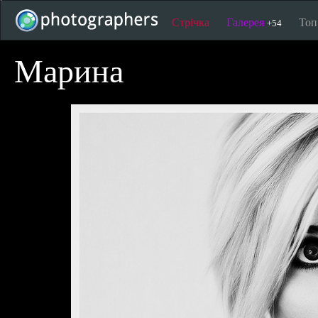
Стрічка
Галерея
То
+54
Марина