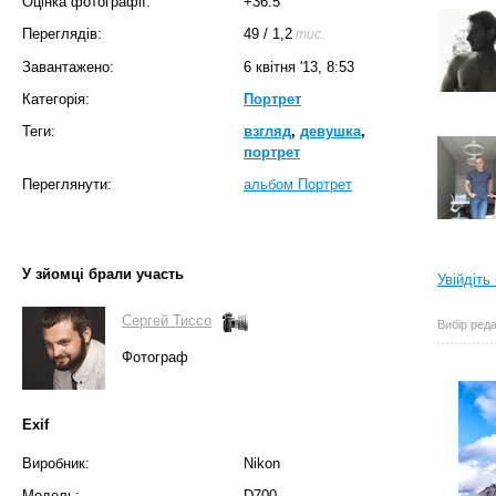
Оцінка фотографії:
+36.5
Переглядів:
49
/
1,2
тис.
Завантажено:
6 квітня '13, 8:53
Категорія:
Портрет
Теги:
взгляд
,
девушка
,
портрет
Переглянути:
альбом Портрет
У зйомці брали участь
Увійдіть
Сергей Тиссо
Вибір реда
Фотограф
Exif
Виробник:
Nikon
Модель:
D700