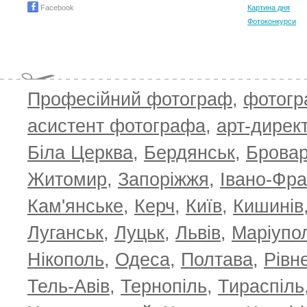
Facebook
Картина дня
Фотоконкурси
Професійний фотограф
,
фотог
T
асистент фотографа
,
арт-дирек
Біла Церква
,
Бердянськ
,
Брова
Житомир
,
Запоріжжя
,
Івано-Фра
Кам'янське
,
Керч
,
Київ
,
Кишинів
Луганськ
,
Луцьк
,
Львів
,
Маріупо
Нікополь
,
Одеса
,
Полтава
,
Рівн
Тель-Авів
,
Тернопіль
,
Тираспіль