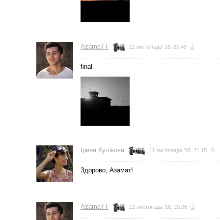
AzamaTT
11 листопада '18, 20:49
final
Ірина Кулікова
11 листопада '18, 21:15
Здорово, Азамат!
AzamaTT
12 листопада '18, 20:36