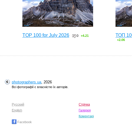
TOP 100 for July 2026
ТОП 10
0
+4.21
+2.06
photographers.ua
, 2026
Всі фотографії є власністю їх авторів.
Русский
Стрічка
English
TOP 100 for May 2026
Галерея
ТОП 10
0
+6.59
+4.30
Коментарі
Facebook