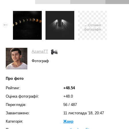
← Остання
фотографія
AzamaTT
Фотограф
Про фото
Рейтинг:
+48.54
Оцінка фотографії:
+48.0
Переглядів:
56
/
487
Завантажено:
11 листопада '18, 20:47
Категорія:
Жанр