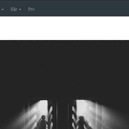
п
Ще
Pro