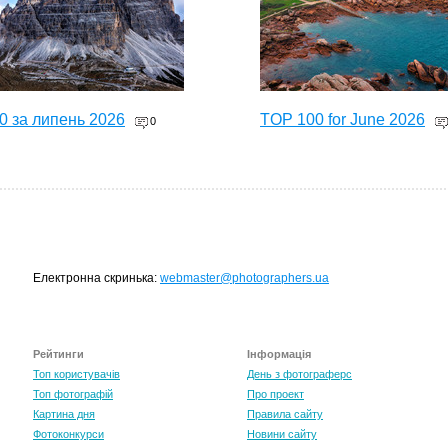
0 за липень 2026
TOP 100 for June 2026
0
Електронна скринька:
webmaster@photographers.ua
Рейтинги
Інформація
0 за травень 2026
Топ користувачів
День з фотограферс
0
Топ фотографій
Про проект
Картина дня
Правила сайту
Фотоконкурси
Новини сайту