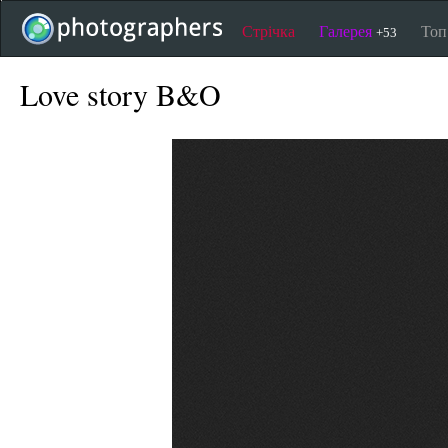
Стрічка
Галерея
То
+53
Love story B&O