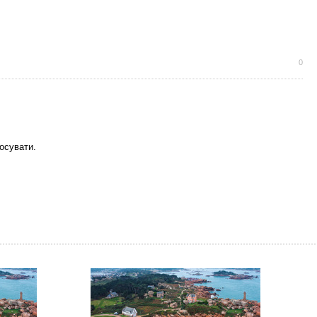
0
осувати.