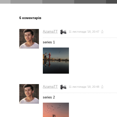
6 коментарів
AzamaTT
11 листопада '18, 20:47
series 1
AzamaTT
11 листопада '18, 20:48
series 2