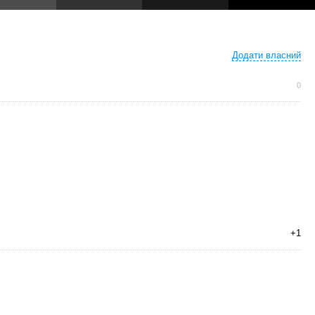
Додати власний
0
+1