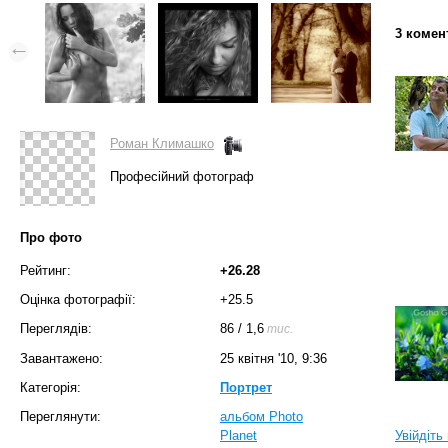
3 комен
Роман Климашко
Професійний фотограф
Про фото
Рейтинг:
+26.28
Оцінка фотографії:
+25.5
Переглядів:
86
/
1,6
тис.
Завантажено:
25 квітня '10, 9:36
Категорія:
Портрет
Переглянути:
альбом Photo
Planet
Увійдіть