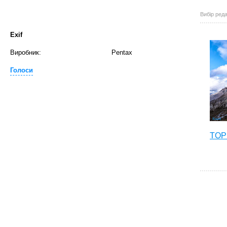
Вибір реда
Exif
Виробник:
Pentax
Голоси
TOP 