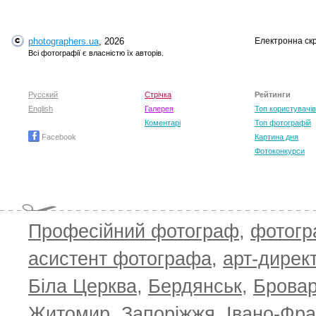
photographers.ua
, 2026
Електронна ск
T
Всі фотографії є власністю їх авторів.
Русский
Стрічка
Рейтинги
English
Галерея
Топ користувачів
Коментарі
Топ фотографій
Facebook
Картина дня
Фотоконкурси
Професійний фотограф
,
фотог
T
асистент фотографа
,
арт-дирек
Біла Церква
,
Бердянськ
,
Брова
Житомир
,
Запоріжжя
,
Івано-Фра