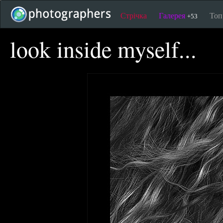
Стрічка
Галерея
То
+53
look inside myself...