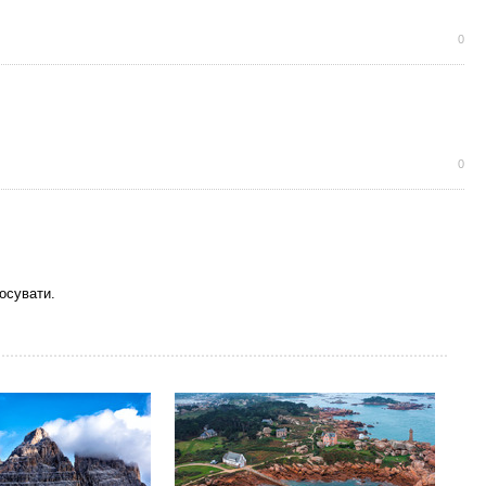
0
0
осувати.