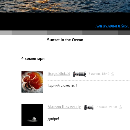
Код вставки в блог
Sunset in the Ocean
4 коментаря
SergioSfotaS
7 липня, 18:42
Гарний сюжетік !
Микола Шахманцір
7 липня, 21:20
добре!