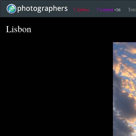
Стрічка
Галерея
То
+56
Lisbon