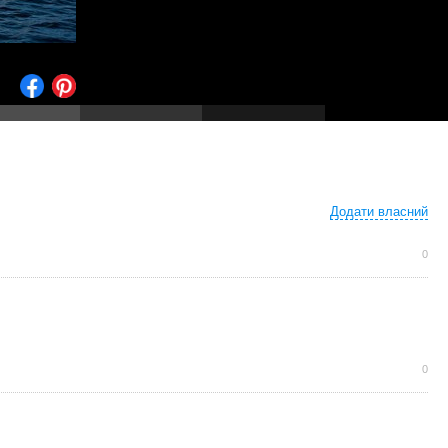
Додати власний
← Остання
фотографія
0
0