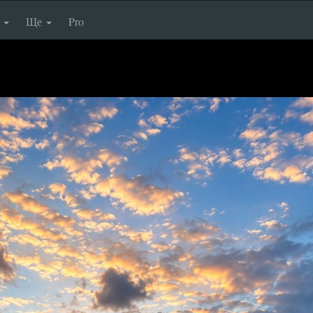
п
Ще
Pro