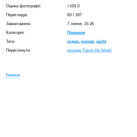
Оцінка фотографії:
+103.0
Переглядів:
93
/
187
Завантажено:
7 липня, 15:26
Категорія:
Подорож
Теги:
ocean
,
sunset
,
yacht
Переглянути:
альбом Travel the World
Голоси