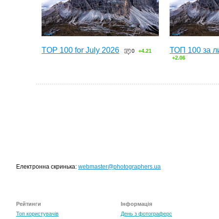
TOP 100 for July 2026
ТОП 100 за л
0
+4.21
+2.06
Електронна скринька:
webmaster@photographers.ua
Рейтинги
Інформація
Топ користувачів
День з фотограферс