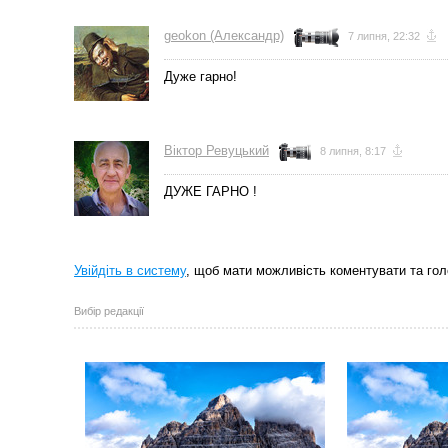
geokon (Александр)
7 липня, 22:32
Дуже гарно!
Вiктор Ревуцький
8 липня, 8:17
ДУЖЕ ГАРНО !
Увійдіть в систему
, щоб мати можливість коментувати та гол
Вибір редакції