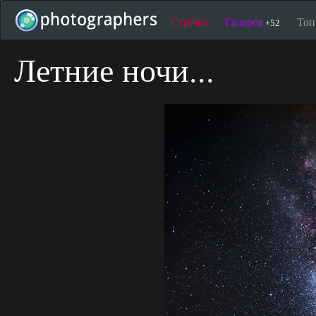
Стрічка
Галерея
То
+52
Летние ночи...