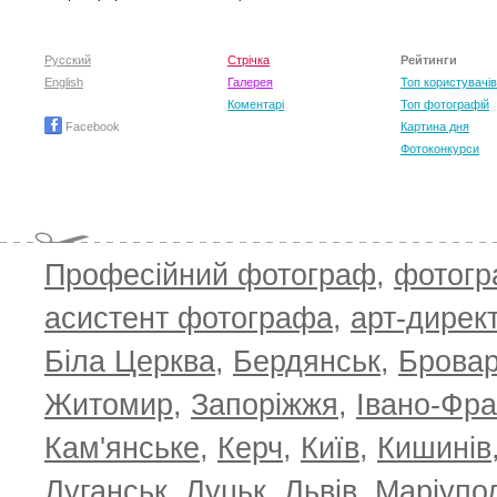
Русский
Стрічка
Рейтинги
English
Галерея
Топ користувачів
Коментарі
Топ фотографій
Facebook
Картина дня
Фотоконкурси
Професійний фотограф
,
фотог
T
асистент фотографа
,
арт-дирек
Біла Церква
,
Бердянськ
,
Брова
Житомир
,
Запоріжжя
,
Івано-Фра
Кам'янське
,
Керч
,
Київ
,
Кишинів
Луганськ
,
Луцьк
,
Львів
,
Маріупо