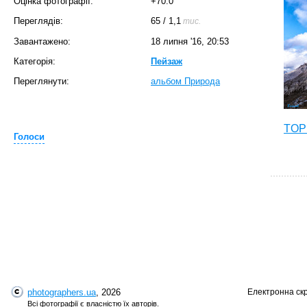
Оцінка фотографії:
+70.0
Переглядів:
65
/
1,1
тис.
Завантажено:
18 липня '16, 20:53
Категорія:
Пейзаж
Переглянути:
альбом Природа
TOP 
Голоси
photographers.ua
, 2026
Електронна ск
T
Всі фотографії є власністю їх авторів.