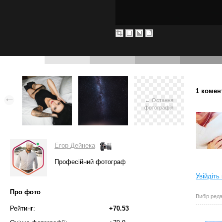
1 комен
← Остання
фотографія
Егор Дейнека
Професійний фотограф
Увійдіть
Про фото
Вибір реда
Рейтинг:
+70.53