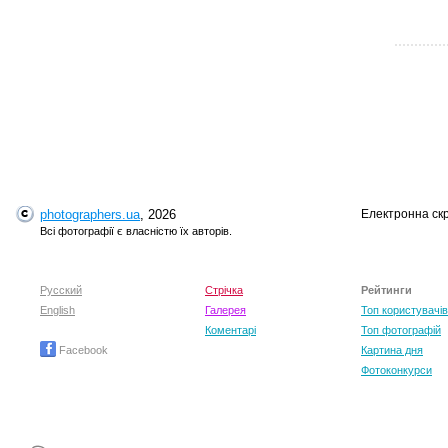
photographers.ua
, 2026
Електронна ск
T
Всі фотографії є власністю їх авторів.
Русский
Стрічка
Рейтинги
English
Галерея
Топ користувачів
Коментарі
Топ фотографій
Facebook
Картина дня
Фотоконкурси