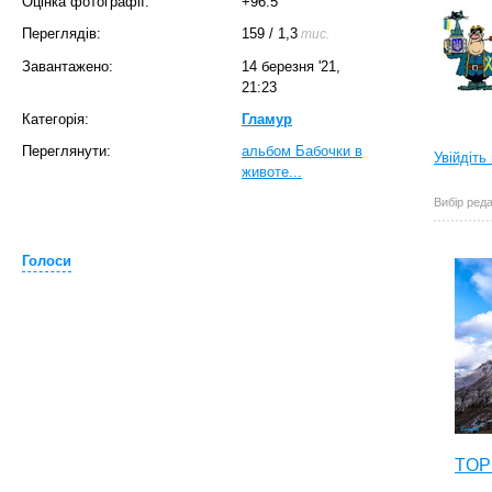
Оцінка фотографії:
+96.5
Переглядів:
159
/
1,3
тис.
Завантажено:
14 березня '21,
21:23
Категорія:
Гламур
Переглянути:
альбом Бабочки в
Увійдіть
животе...
Вибір реда
Голоси
TOP 