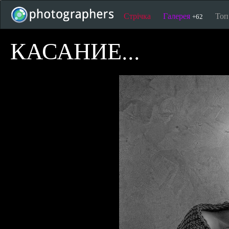
Стрічка
Галерея
То
+62
КАСАНИЕ...