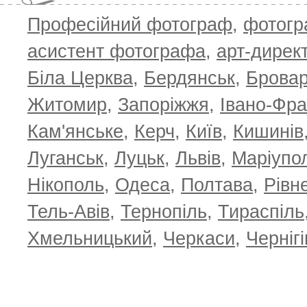
Професійний фотограф
,
фотог
T
асистент фотографа
,
арт-дирек
Біла Церква
,
Бердянськ
,
Брова
Житомир
,
Запоріжжя
,
Івано-Фра
Кам'янське
,
Керч
,
Київ
,
Кишинів
Луганськ
,
Луцьк
,
Львів
,
Маріупо
Нікополь
,
Одеса
,
Полтава
,
Рівн
Тель-Авів
,
Тернопіль
,
Тираспіль
Хмельницький
,
Черкаси
,
Чернігі