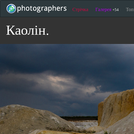
Стрічка
Галерея
То
+54
Каолін.