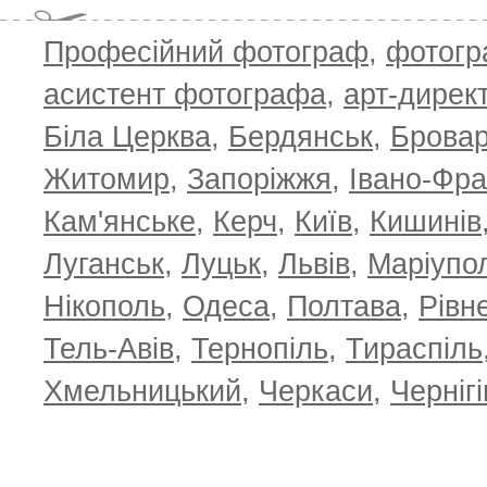
T
Професійний фотограф
,
фотог
асистент фотографа
,
арт-дирек
Біла Церква
,
Бердянськ
,
Брова
Житомир
,
Запоріжжя
,
Івано-Фра
Кам'янське
,
Керч
,
Київ
,
Кишинів
Луганськ
,
Луцьк
,
Львів
,
Маріупо
Нікополь
,
Одеса
,
Полтава
,
Рівн
Тель-Авів
,
Тернопіль
,
Тираспіль
Хмельницький
,
Черкаси
,
Чернігі