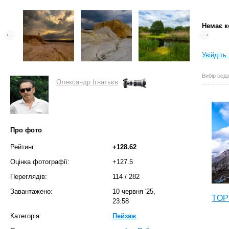
Немає к
Увійдіть
Вибір реда
Олександр Ігнатьєв
Про фото
Рейтинг:
+128.62
Оцінка фотографії:
+127.5
Переглядів:
114
/
282
Завантажено:
10 червня '25,
TOP 
23:58
Категорія:
Пейзаж