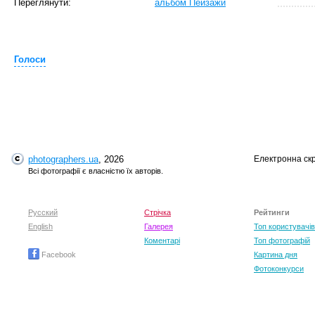
Переглянути:
альбом Пейзажи
Голоси
T
photographers.ua
, 2026
Електронна ск
Всі фотографії є власністю їх авторів.
Русский
Стрічка
Рейтинги
English
Галерея
Топ користувачів
Коментарі
Топ фотографій
Facebook
Картина дня
Фотоконкурси