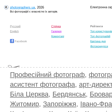
photographers.ua
, 2026
Електронна ск
Всі фотографії є власністю їх авторів.
Русский
Стрічка
Рейтинги
English
Галерея
Топ користувачів
T
Коментарі
Топ фотографій
Facebook
Картина дня
Фотоконкурси
Професійний фотограф
,
фотог
асистент фотографа
,
арт-дирек
Біла Церква
,
Бердянськ
,
Брова
Житомир
,
Запоріжжя
,
Івано-Фра