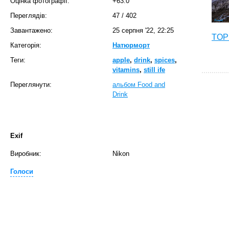
Оцінка фотографії:
+63.0
Переглядів:
47
/
402
Завантажено:
25 серпня '22, 22:25
TOP 
Категорія:
Натюрморт
Теги:
apple
,
drink
,
spices
,
vitamins
,
still ife
Переглянути:
альбом Food and
Drink
Exif
Виробник:
Nikon
T
Голоси