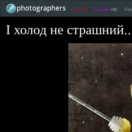
Стрічка
Галерея
То
+53
І холод не страшний..