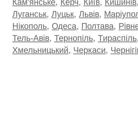
Кам'янське
,
Керч
,
Київ
,
Кишинів
Луганськ
,
Луцьк
,
Львів
,
Маріупо
Нікополь
,
Одеса
,
Полтава
,
Рівн
Тель-Авів
,
Тернопіль
,
Тираспіль
Хмельницький
,
Черкаси
,
Чернігі