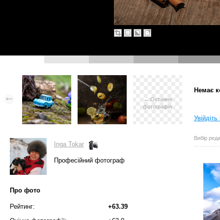
Немає к
← Остання
фотографія
Увійдіть
Вибір реда
Inga Tokar
Професійний фотограф
Про фото
Рейтинг:
+63.39