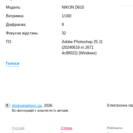
Модель:
NIKON D610
Витримка:
1/160
Діафрагма:
8
Фокусна відстань:
32
ПЗ:
Adobe Photoshop 25.11
(20240619.m.2671
4c88022) (Windows)
T
Голоси
photographers.ua
, 2026
Електронна ск
Всі фотографії є власністю їх авторів.
Русский
Стрічка
Рейтинги