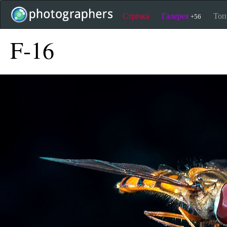
Стрічка
Галерея
То
+56
F-16