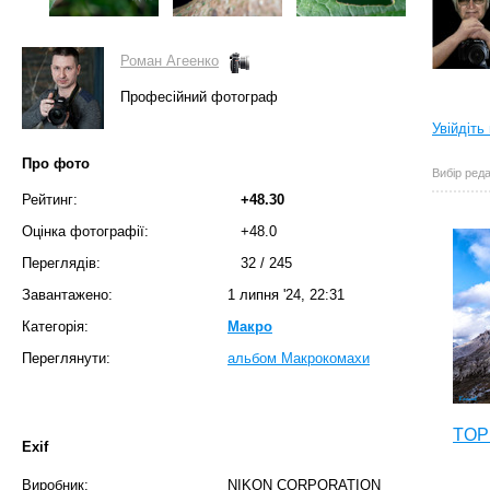
Роман Агеенко
Професійний фотограф
Увійдіть
Про фото
Вибір реда
Рейтинг:
+48.30
Оцінка фотографії:
+48.0
Переглядів:
32
/
245
Завантажено:
1 липня '24, 22:31
Категорія:
Макро
Переглянути:
альбом Макрокомахи
TOP 
Exif
Виробник:
NIKON CORPORATION