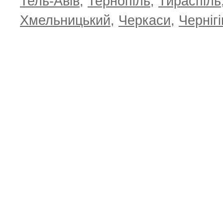
Тель-Авів
,
Тернопіль
,
Тираспіль
Хмельницький
,
Черкаси
,
Чернігі