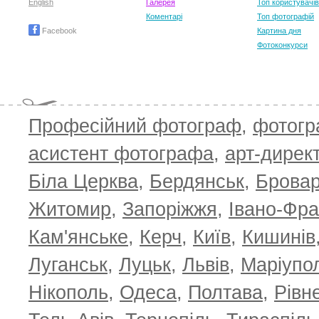
English
Галерея
Топ користувачів
T
Коментарі
Топ фотографій
Facebook
Картина дня
Фотоконкурси
Професійний фотограф
,
фотог
асистент фотографа
,
арт-дирек
Біла Церква
,
Бердянськ
,
Брова
Житомир
,
Запоріжжя
,
Івано-Фра
Кам'янське
,
Керч
,
Київ
,
Кишинів
Луганськ
,
Луцьк
,
Львів
,
Маріупо
Нікополь
,
Одеса
,
Полтава
,
Рівн