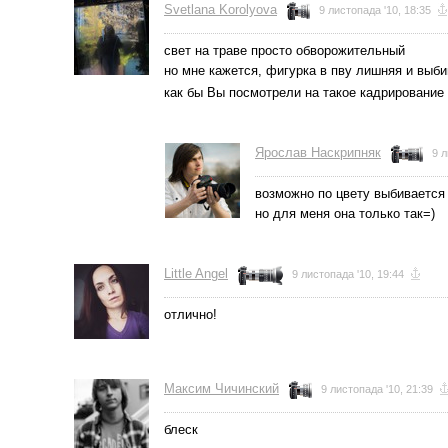
Svetlana Korolyova
9 листопада '10, 18:35
свет на траве просто обворожительный
но мне кажется, фигурка в пву лишняя и выб
как бы Вы посмотрели на такое кадрирование
Ярослав Наскрипняк
9 л
возможно по цвету выбивается 
но для меня она только так=)
Little Angel
9 листопада '10, 19:44
отлично!
Максим Чичинский
9 листопада '10, 21:39
блеск