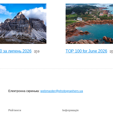
0 за липень 2026
TOP 100 for June 2026
0
Електронна скринька:
webmaster@photographers.ua
Рейтинги
Інформація