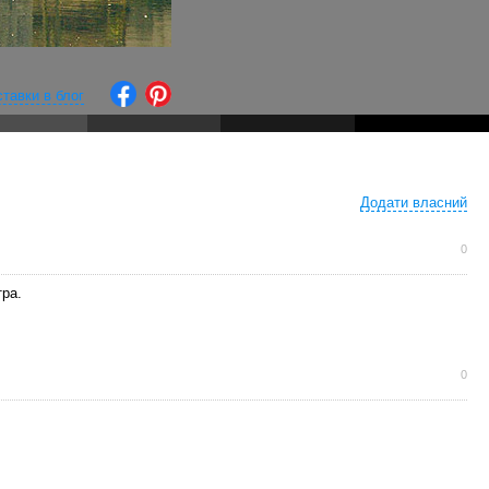
ставки в блог
Додати власний
0
ра.
0