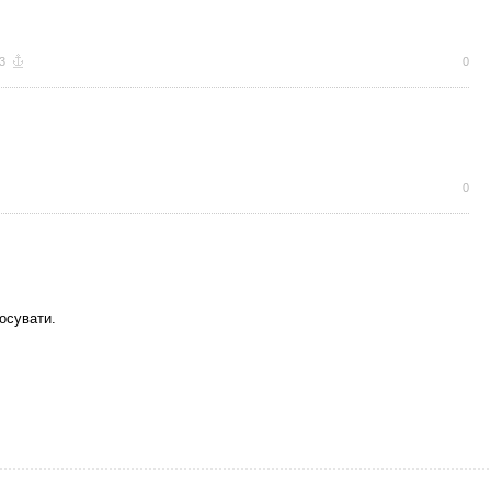
3
0
0
осувати.