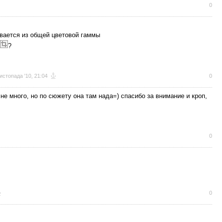
0
ивается из общей цветовой гаммы
?
истопада '10, 21:04
0
не много, но по сюжету она там нада=) спасибо за внимание и кроп,
0
0