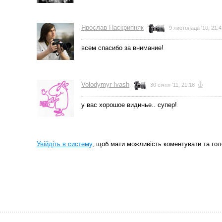
Ярослав Наскрипняк
9 листопада '10, 21:4
всем спасибо за внимание!
Volodymyr Ivash
30 січня '11, 21:18
у вас хорошое видинье.. супер!
Увійдіть в систему
, щоб мати можливість коментувати та гол