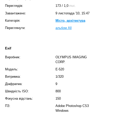
Переглядів:
173
/
1,0
тис.
Завантажено:
9 листопада '10, 15:47
Категорія:
Місто, архітектура
Переглянути:
альбом All
Exif
Виробник:
OLYMPUS IMAGING
CORP.
Модель:
E-520
Витримка:
1/320
Діафрагма:
9
Швидкість ISO:
800
Фокусна відстань:
150
ПЗ:
Adobe Photoshop CS3
Windows