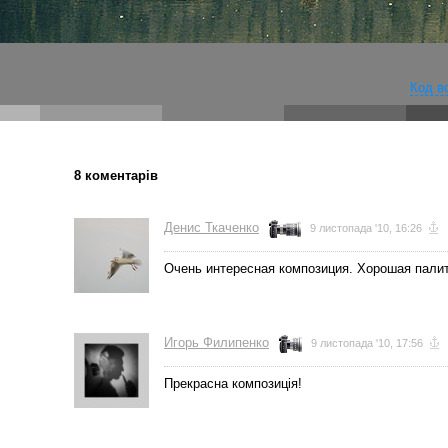
Код в
8 коментарів
Денис Ткаченко
9 листопада '10, 16:26
Очень интересная композиция. Хорошая палит
Игорь Филипенко
9 листопада '10, 17:56
Прекрасна композиція!