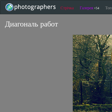
Стрічка
Галерея
То
+54
Диагональ работ