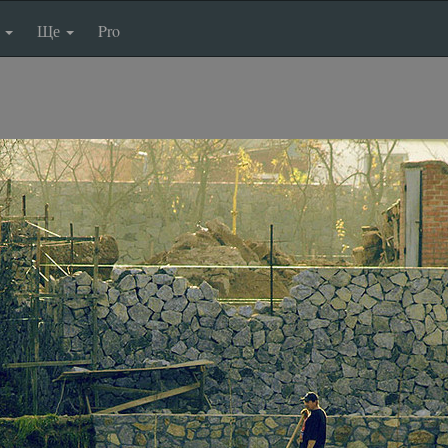
п
Ще
Pro