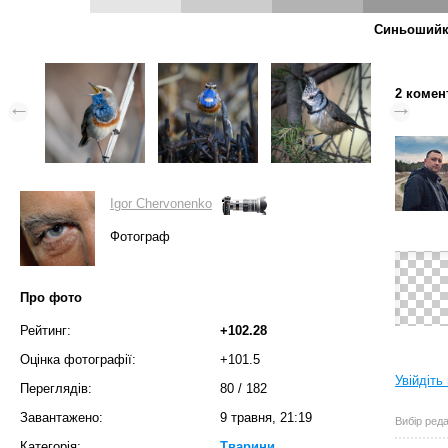
Синьошийка
2 комен
Igor Chervonenko
Фотограф
Про фото
Рейтинг:
+102.28
Оцінка фотографії:
+101.5
Увійдіть
Переглядів:
80
/
182
Завантажено:
9 травня, 21:19
Вибір реда
Категорія:
Тварини