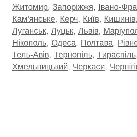
Житомир
,
Запоріжжя
,
Івано-Фра
Кам'янське
,
Керч
,
Київ
,
Кишинів
Луганськ
,
Луцьк
,
Львів
,
Маріупо
Нікополь
,
Одеса
,
Полтава
,
Рівн
Тель-Авів
,
Тернопіль
,
Тираспіль
Хмельницький
,
Черкаси
,
Чернігі