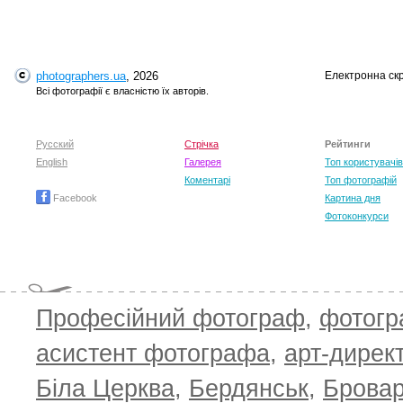
T
photographers.ua
, 2026
Електронна ск
Всі фотографії є власністю їх авторів.
Русский
Стрічка
Рейтинги
English
Галерея
Топ користувачів
Коментарі
Топ фотографій
Facebook
Картина дня
Фотоконкурси
T
Професійний фотограф
,
фотог
асистент фотографа
,
арт-дирек
Біла Церква
,
Бердянськ
,
Брова