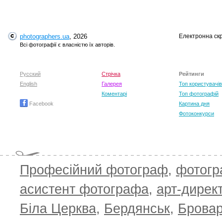
photographers.ua
, 2026
Електронна ск
T
Всі фотографії є власністю їх авторів.
Русский
Стрічка
Рейтинги
English
Галерея
Топ користувачів
Коментарі
Топ фотографій
Facebook
Картина дня
Фотоконкурси
Професійний фотограф
,
фотог
T
асистент фотографа
,
арт-дирек
Біла Церква
,
Бердянськ
,
Брова