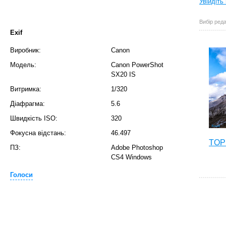
Увійдіть
Вибір реда
Exif
Виробник:
Canon
Модель:
Canon PowerShot
SX20 IS
Витримка:
1/320
Діафрагма:
5.6
Швидкість ISO:
320
Фокусна відстань:
46.497
TOP 
ПЗ:
Adobe Photoshop
CS4 Windows
Голоси