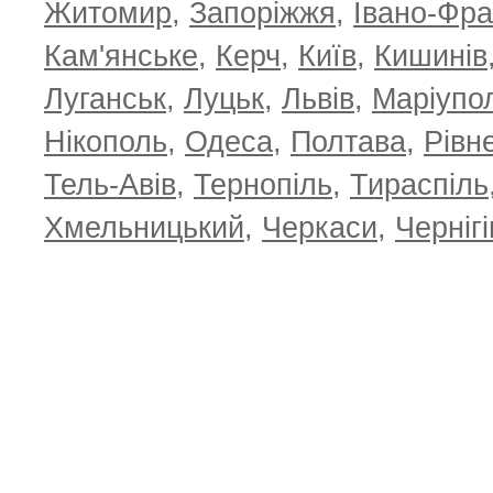
Житомир
,
Запоріжжя
,
Івано-Фра
Кам'янське
,
Керч
,
Київ
,
Кишинів
Луганськ
,
Луцьк
,
Львів
,
Маріупо
Нікополь
,
Одеса
,
Полтава
,
Рівн
Тель-Авів
,
Тернопіль
,
Тираспіль
Хмельницький
,
Черкаси
,
Чернігі