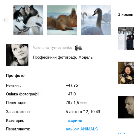
3 комен
Valentina Tymoshenko
Професійний фотограф, Модель
Про фото
Рейтинг:
+47.75
Оцінка фотографії:
+47.0
Переглядів:
76
/
1,5
тис.
Завантажено:
5 лютого '12, 10:49
Категорія:
Тварини
Переглянути:
альбом ANIMALS