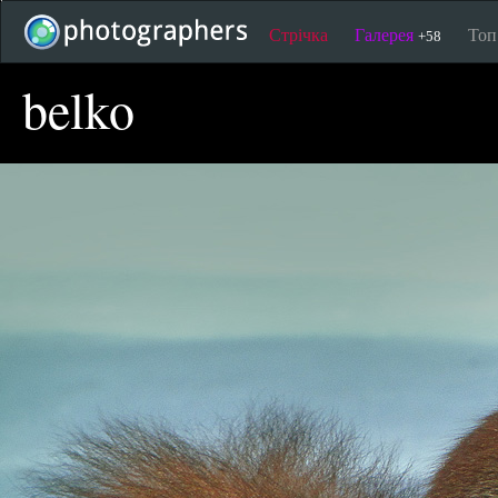
Стрічка
Галерея
То
+58
belko