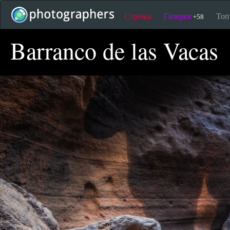
Стрічка
Галерея
То
+58
Barranco de las Vacas