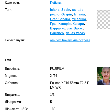
Категорія:
Пейзаж
Теги:
island
,
Spain
,
каньйон
,
русло
,
Острів
,
Іспанія
,
Gran Canaria
,
Ущелина
,
Гран Канарія
,
Канари
,
Барранко
,
лас Вакас
,
Barranco
,
de las Vacas
Переглянути:
альбом Канарские острова
Exif
Виробник:
FUJIFILM
Модель:
X-T4
Об'єктив:
Fujinon XF16-55mm F2.8 R
LM WR
Витримка:
1/3
Діафрагма:
5
Швидкість ISO:
160