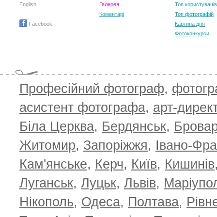
English
Галерея
Топ користувачів
Коментарі
Топ фотографій
Facebook
Картина дня
Фотоконкурси
Професійний фотограф
,
фотог
асистент фотографа
,
арт-дирек
Біла Церква
,
Бердянськ
,
Брова
TOP 100 for May 2026
ТОП 100 з
0
+6.59
+4.30
Житомир
,
Запоріжжя
,
Івано-Фра
Кам'янське
,
Керч
,
Київ
,
Кишинів
Луганськ
,
Луцьк
,
Львів
,
Маріупо
Нікополь
,
Одеса
,
Полтава
,
Рівн