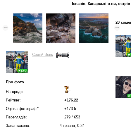
Іспанія, Канарські о-ви, острі
20 коме
Сергій Вовк
Про фото
Нагороди:
Рейтинг:
+176.22
Оцінка фотографії:
+173.5
Переглядів:
279
/
653
Завантажено:
4 травня, 0:34