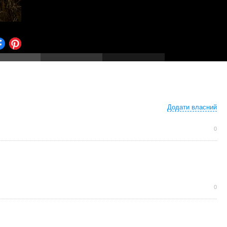
Додати власний
0
0