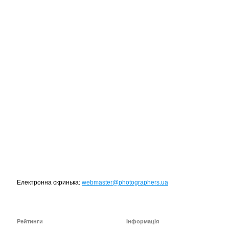
Електронна скринька:
webmaster@photographers.ua
TOP 100 for May 2026
0
+6.59
Рейтинги
Інформація