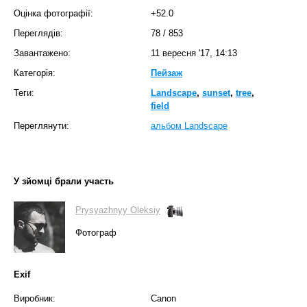
Оцінка фотографії:
+52.0
Переглядів:
78
/
853
Завантажено:
11 вересня '17, 14:13
Категорія:
Пейзаж
Теги:
Landscape
,
sunset
,
tree
,
field
Переглянути:
альбом Landscape
У зйомці брали участь
Prysyazhnyy Oleksiy
Фотограф
Exif
Виробник:
Canon