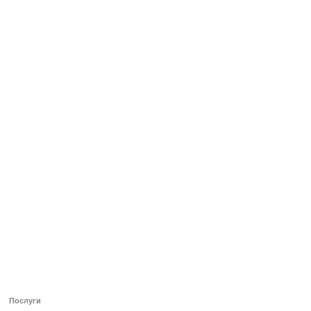
ТОП 100 за червень 2026
0
+3.16
Послуги