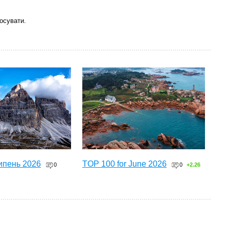
осувати.
ипень 2026
TOP 100 for June 2026
0
0
+2.26