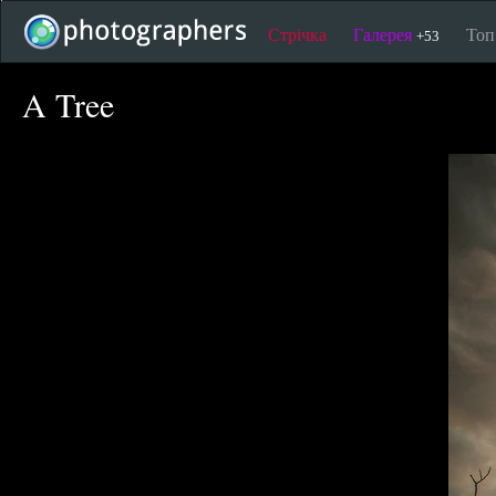
Стрічка
Галерея
То
+53
A Tree