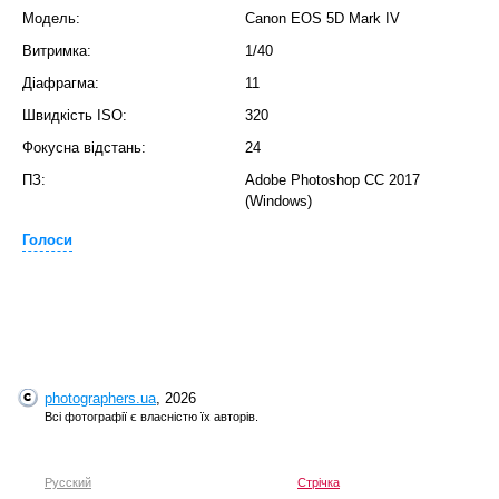
Модель:
Canon EOS 5D Mark IV
Витримка:
1/40
Діафрагма:
11
Швидкість ISO:
320
Фокусна відстань:
24
ПЗ:
Adobe Photoshop CC 2017
(Windows)
Голоси
photographers.ua
, 2026
Всі фотографії є власністю їх авторів.
Русский
Стрічка