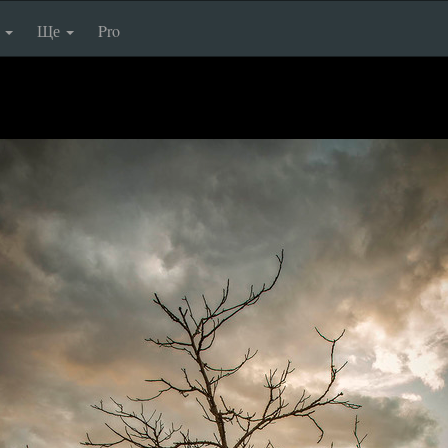
п
Ще
Pro