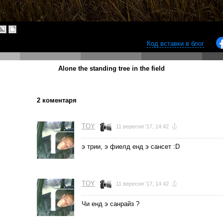
Код вставки в блог
Alone the standing tree in the field
2 коментаря
TOY
11 вересня '17, 14:42
э трии, э фиелд енд э сансет :D
TOY
11 вересня '17, 14:42
Чи енд э санрайз ?