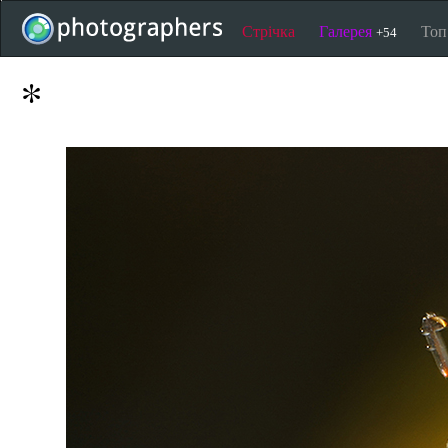
Стрічка
Галерея
То
+54
*