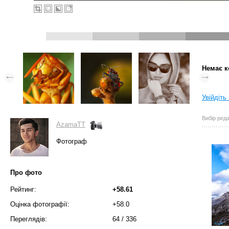
Немає к
Увійдіть
Вибір реда
AzamaTT
Фотограф
Про фото
Рейтинг:
+58.61
Оцінка фотографії:
+58.0
Переглядів:
64
/
336