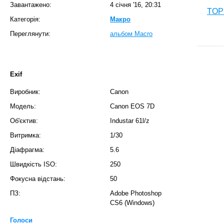
Завантажено:
4 січня '16, 20:31
TOP 
Категорія:
Макро
Переглянути:
альбом Macro
Exif
Виробник:
Canon
Модель:
Canon EOS 7D
Об'єктив:
Industar 61l/z
Витримка:
1/30
T
Діафрагма:
5.6
Швидкість ISO:
250
Фокусна відстань:
50
ПЗ:
Adobe Photoshop
CS6 (Windows)
Голоси