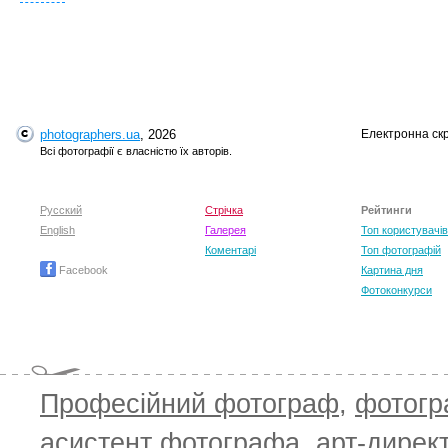
T
photographers.ua
, 2026
Електронна ск
Всі фотографії є власністю їх авторів.
Русский
Стрічка
Рейтинги
English
Галерея
Топ користувачів
Коментарі
Топ фотографій
Facebook
Картина дня
Фотоконкурси
Професійний фотограф
,
фотог
асистент фотографа
,
арт-дирек