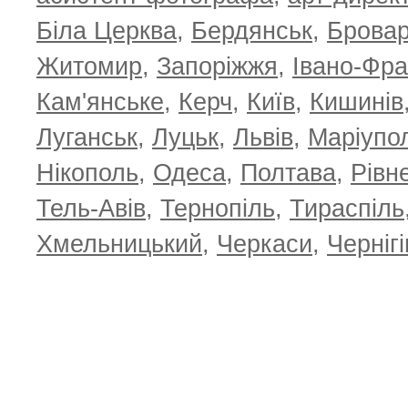
Біла Церква
,
Бердянськ
,
Брова
Житомир
,
Запоріжжя
,
Івано-Фра
Кам'янське
,
Керч
,
Київ
,
Кишинів
Луганськ
,
Луцьк
,
Львів
,
Маріупо
Нікополь
,
Одеса
,
Полтава
,
Рівн
Тель-Авів
,
Тернопіль
,
Тираспіль
Хмельницький
,
Черкаси
,
Чернігі