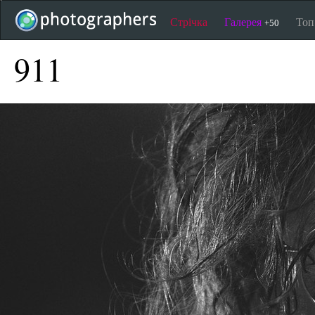
Стрічка
Галерея
То
+50
911