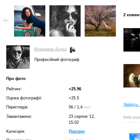
2 комен
Владимир Дудка
Професійний фотограф
Про фото
Рейтинг:
+25.96
Оцінка фотографії:
+25.5
Увійдіть
Переглядів:
56
/
1,4
тис.
Завантажено:
23 серпня '12,
Вибір реда
15:02
Категорія:
Портрет