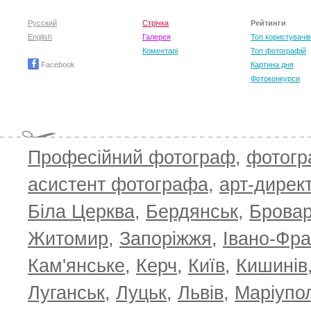
Русский
Стрічка
Рейтинги
English
Галерея
Топ користувачів
Коментарі
Топ фотографій
Facebook
Картина дня
Фотоконкурси
Професійний фотограф
,
фотог
T
асистент фотографа
,
арт-дирек
Біла Церква
,
Бердянськ
,
Брова
Житомир
,
Запоріжжя
,
Івано-Фра
Кам'янське
,
Керч
,
Київ
,
Кишинів
Луганськ
,
Луцьк
,
Львів
,
Маріупо