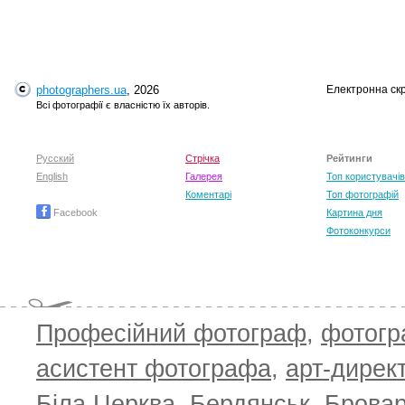
photographers.ua
, 2026
Електронна ск
T
Всі фотографії є власністю їх авторів.
Русский
Стрічка
Рейтинги
English
Галерея
Топ користувачів
Коментарі
Топ фотографій
Facebook
Картина дня
Фотоконкурси
Професійний фотограф
,
фотог
T
асистент фотографа
,
арт-дирек
Біла Церква
,
Бердянськ
,
Брова