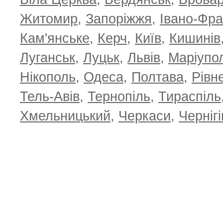
Житомир
,
Запоріжжя
,
Івано-Фра
Кам'янське
,
Керч
,
Київ
,
Кишинів
Луганськ
,
Луцьк
,
Львів
,
Маріупо
Нікополь
,
Одеса
,
Полтава
,
Рівн
Тель-Авів
,
Тернопіль
,
Тираспіль
Хмельницький
,
Черкаси
,
Чернігі