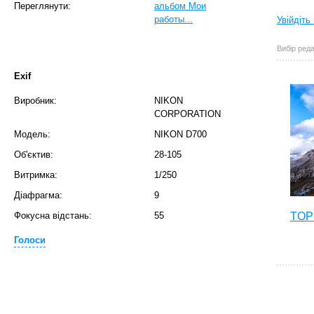
Переглянути:
альбом Мои
работы...
Увійдіть
Вибір реда
Exif
Виробник:
NIKON
CORPORATION
Модель:
NIKON D700
Об'єктив:
28-105
Витримка:
1/250
Діафрагма:
9
Фокусна відстань:
55
TOP 
Голоси