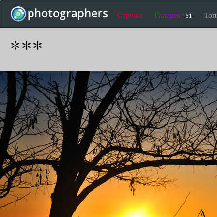
Стрічка
Галерея
То
+61
***