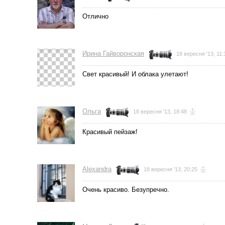
Отлично
Ирина Гайворонская
18 вересня '13, 11:
Свет красивый! И облака улетают!
Ольга
18 вересня '13, 18:48
Красивый пейзаж!
Alexandra
18 вересня '13, 20:25
Очень красиво. Безупречно.