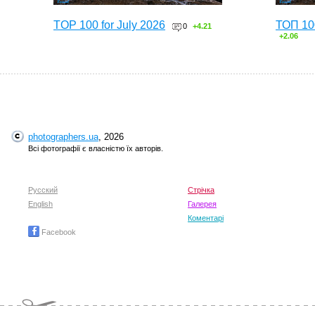
TOP 100 for July 2026
ТОП 10
0
+4.21
+2.06
photographers.ua
, 2026
Всі фотографії є власністю їх авторів.
Русский
Стрічка
English
TOP 100 for May 2026
Галерея
ТОП 10
0
+6.59
+4.30
Коментарі
Facebook