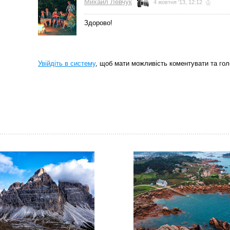
Михаил Левчук
4 жовтня '13, 12:12
Здорово!
Увійдіть в систему
, щоб мати можливість коментувати та гол