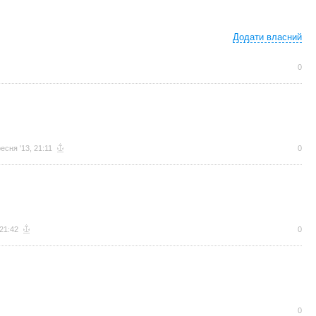
Додати власний
0
есня '13, 21:11
0
 21:42
0
0