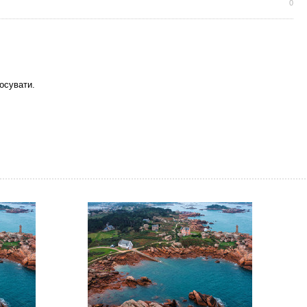
0
осувати.