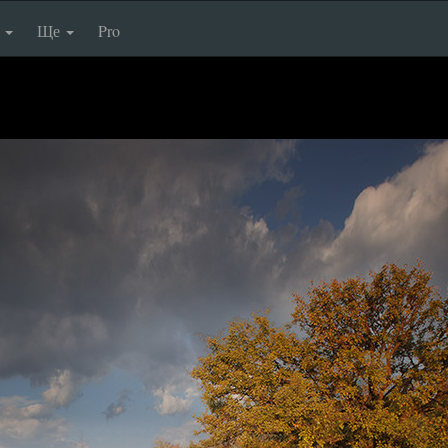
п
Ще
Pro