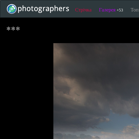
Стрічка
Галерея
То
+53
***