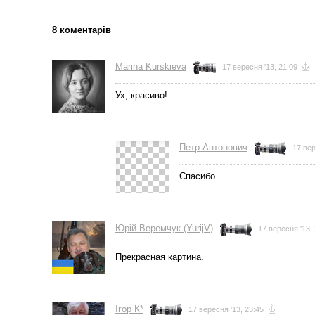
8 коментарів
Marina Kurskieva
17 вересня '13, 21:09
Ух, красиво!
Петр Антонович
17 вер
Спасибо .
Юрій Веремчук (YurijV)
17 вересня '13,
Прекрасная картина.
Ігор К*
17 вересня '13, 23:45