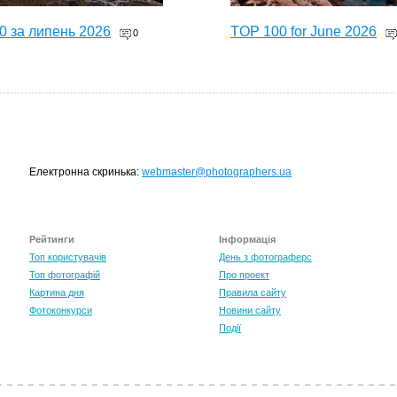
0 за липень 2026
TOP 100 for June 2026
0
Електронна скринька:
webmaster@photographers.ua
Рейтинги
Інформація
0 за травень 2026
Топ користувачів
День з фотограферс
0
Топ фотографій
Про проект
Картина дня
Правила сайту
Фотоконкурси
Новини сайту
Події