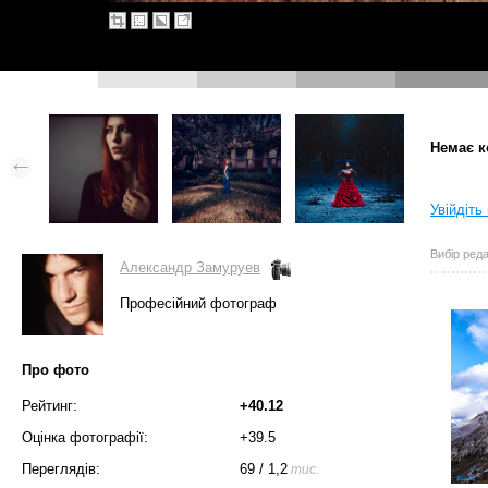
Немає к
Увійдіть
Вибір реда
Александр Замуруев
Професійний фотограф
Про фото
Рейтинг:
+40.12
Оцінка фотографії:
+39.5
Переглядів:
69
/
1,2
тис.