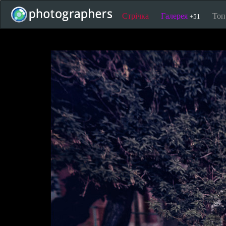
Стрічка
Галерея
То
+51