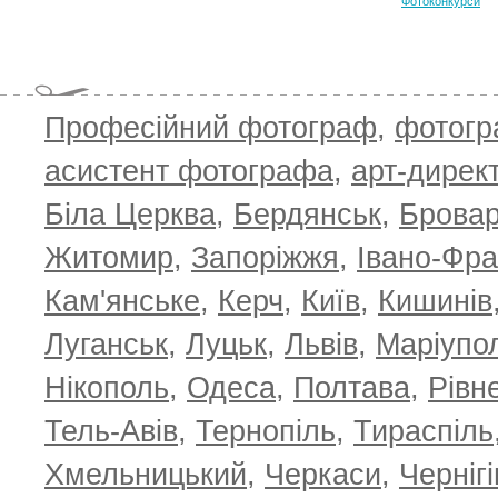
Фотоконкурси
T
Професійний фотограф
,
фотог
асистент фотографа
,
арт-дирек
Біла Церква
,
Бердянськ
,
Брова
Житомир
,
Запоріжжя
,
Івано-Фра
Кам'янське
,
Керч
,
Київ
,
Кишинів
Луганськ
,
Луцьк
,
Львів
,
Маріупо
Нікополь
,
Одеса
,
Полтава
,
Рівн
Тель-Авів
,
Тернопіль
,
Тираспіль
Хмельницький
,
Черкаси
,
Чернігі