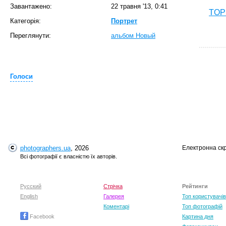
Завантажено:
22 травня '13, 0:41
TOP 
Категорія:
Портрет
Переглянути:
альбом Новый
Голоси
T
photographers.ua
, 2026
Електронна ск
Всі фотографії є власністю їх авторів.
Русский
Стрічка
Рейтинги
English
Галерея
Топ користувачів
Коментарі
Топ фотографій
Facebook
Картина дня