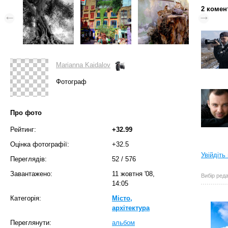
2 комен
Marianna Kaidalov
Фотограф
Про фото
Рейтинг:
+32.99
Оцінка фотографії:
+32.5
Увійдіть
Переглядів:
52
/
576
Завантажено:
11 жовтня '08,
Вибір реда
14:05
Категорія:
Місто,
архітектура
Переглянути:
альбом