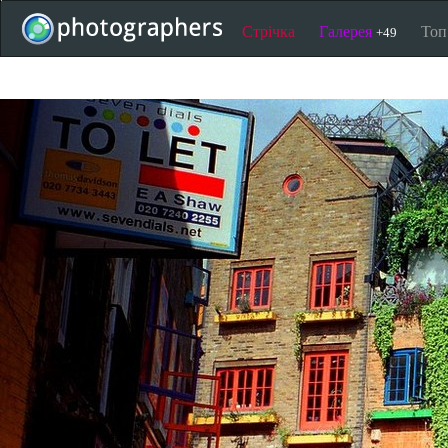
Стрічка
Галерея
То
+49