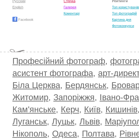
Русский
Стрічка
Рейтинги
English
Галерея
Топ користувачів
Коментарі
Топ фотографій
Facebook
Картина дня
Фотоконкурси
Професійний фотограф
,
фотог
T
асистент фотографа
,
арт-дирек
Біла Церква
,
Бердянськ
,
Брова
Житомир
,
Запоріжжя
,
Івано-Фра
Кам'янське
,
Керч
,
Київ
,
Кишинів
Луганськ
,
Луцьк
,
Львів
,
Маріупо
Нікополь
,
Одеса
,
Полтава
,
Рівн