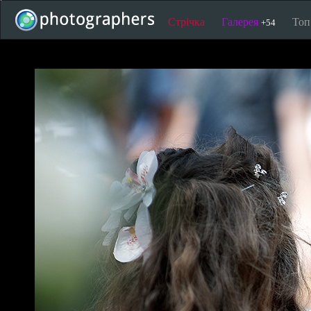
Стрічка
Галерея
То
+54