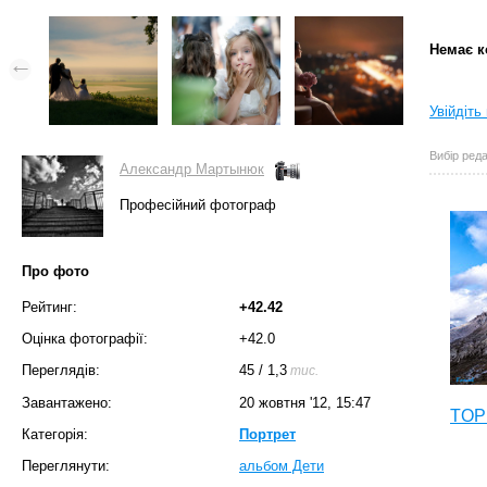
Немає к
Увійдіть
Вибір реда
Александр Мартынюк
Професійний фотограф
Про фото
Рейтинг:
+42.42
Оцінка фотографії:
+42.0
Переглядів:
45
/
1,3
тис.
Завантажено:
20 жовтня '12, 15:47
TOP 
Категорія:
Портрет
Переглянути:
альбом Дети