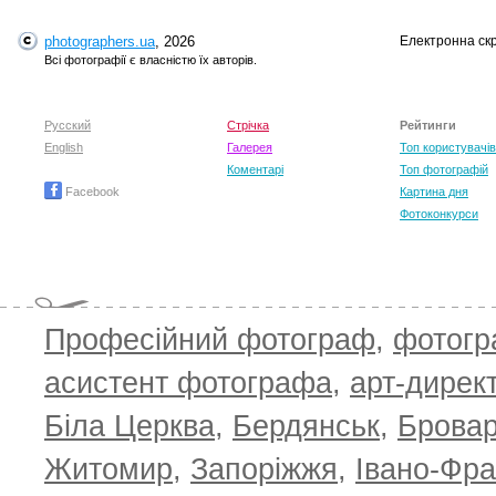
T
photographers.ua
, 2026
Електронна ск
Всі фотографії є власністю їх авторів.
Русский
Стрічка
Рейтинги
English
Галерея
Топ користувачів
Коментарі
Топ фотографій
Facebook
Картина дня
Фотоконкурси
Професійний фотограф
,
фотог
асистент фотографа
,
арт-дирек
Біла Церква
,
Бердянськ
,
Брова
Житомир
,
Запоріжжя
,
Івано-Фра