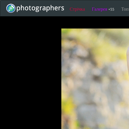
Стрічка
Галерея
То
+55