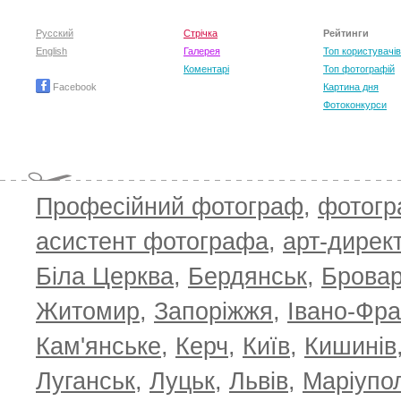
Русский
Стрічка
Рейтинги
English
Галерея
Топ користувачів
Коментарі
Топ фотографій
Facebook
Картина дня
Фотоконкурси
Професійний фотограф
,
фотог
асистент фотографа
,
арт-дирек
Біла Церква
,
Бердянськ
,
Брова
TOP 100 for May 2026
ТОП 100 з
0
+6.59
+4.30
Житомир
,
Запоріжжя
,
Івано-Фра
Кам'янське
,
Керч
,
Київ
,
Кишинів
Луганськ
,
Луцьк
,
Львів
,
Маріупо