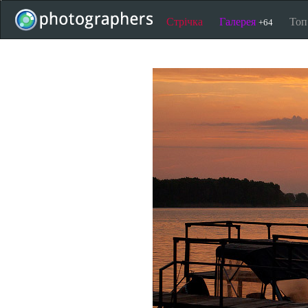
Стрічка
Галерея
То
+64