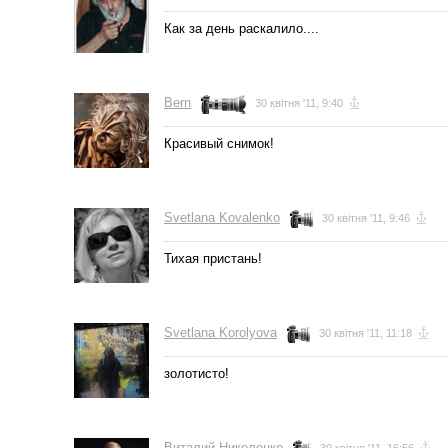
Как за день раскалило....
Bern
30 квітня '11, 9:40
Красивый снимок!
Svetlana Kovalenko
30 квітня '11, 9:46
Тихая пристань!
Svetlana Korolyova
30 квітня '11, 11:18
золотисто!
Виталий Николенко