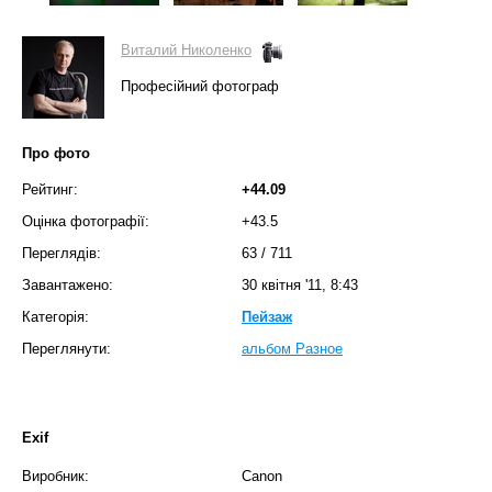
Виталий Николенко
Професійний фотограф
Про фото
Рейтинг:
+44.09
Оцінка фотографії:
+43.5
Переглядів:
63
/
711
Завантажено:
30 квітня '11, 8:43
Категорія:
Пейзаж
Переглянути:
альбом Разное
Exif
Виробник:
Canon