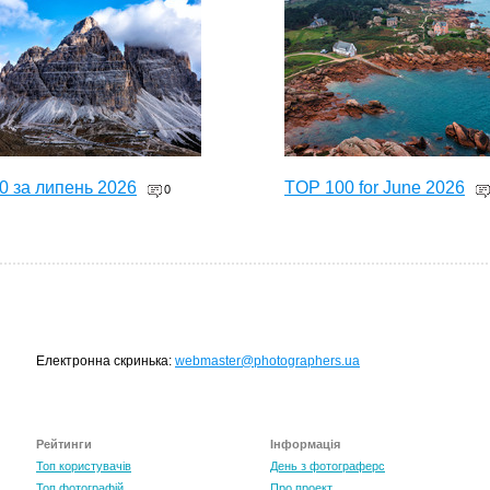
0 за липень 2026
TOP 100 for June 2026
0
Електронна скринька:
webmaster@photographers.ua
Рейтинги
Інформація
0 за травень 2026
Топ користувачів
День з фотограферс
0
Топ фотографій
Про проект