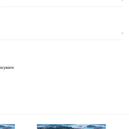
0
0
осувати.