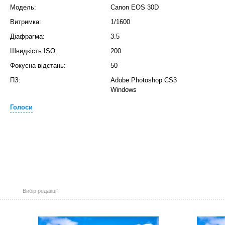
Модель:
Canon EOS 30D
Витримка:
1/1600
Діафрагма:
3.5
Швидкість ISO:
200
Фокусна відстань:
50
ПЗ:
Adobe Photoshop CS3
Windows
Голоси
Вибір редакції