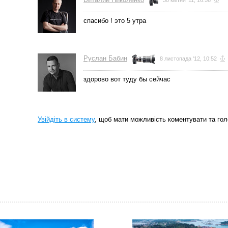
30 квітня '11, 16:56
спасибо ! это 5 утра
Руслан Бабин
8 листопада '12, 10:52
здорово вот туду бы сейчас
Увійдіть в систему
, щоб мати можливість коментувати та гол