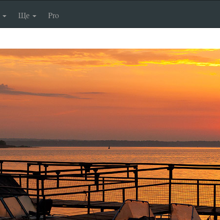
п
Ще
Pro