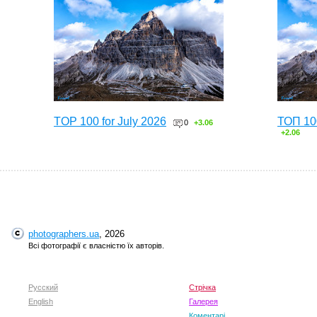
TOP 100 for July 2026
ТОП 10
0
+3.06
+2.06
photographers.ua
, 2026
Всі фотографії є власністю їх авторів.
Русский
Стрічка
English
TOP 100 for May 2026
Галерея
ТОП 10
0
+6.59
+4.30
Коментарі