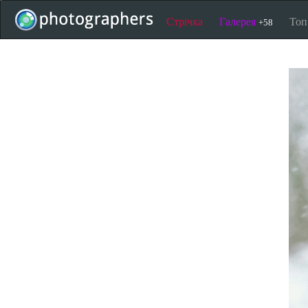
Стрічка
Галерея
То
+58