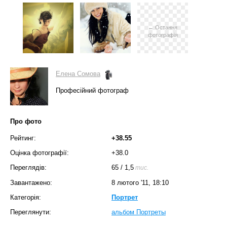
← Остання
фотографія
Елена Сомова
Професійний фотограф
Про фото
Рейтинг:
+38.55
Оцінка фотографії:
+38.0
Переглядів:
65
/
1,5
тис.
Завантажено:
8 лютого '11, 18:10
Категорія:
Портрет
Переглянути:
альбом Портреты