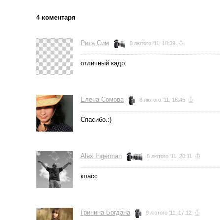
4 коментаря
Рита Сим
8 лютого '11, 18:39
отличный кадр
Елена Сомова
8 лютого '11, 18:45
Спасибо.:)
Alex Ingerman
8 лютого '11, 20:11
класс
Гринина Богдана
9 лютого '11, 17:12