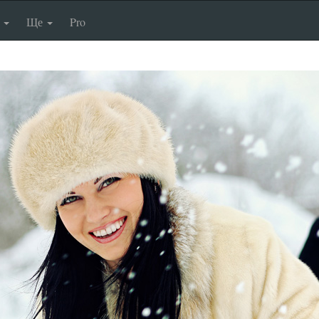
п
Ще
Pro