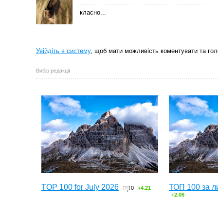
класно...
Увійдіть в систему
, щоб мати можливість коментувати та гол
Вибір редакції
TOP 100 for July 2026
ТОП 100 за л
0
+4.21
+2.06