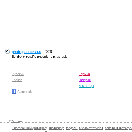
photographers.ua
, 2026
Всі фотографії є власністю їх авторів.
Русский
Стрічка
English
Галерея
Коментарі
Facebook
Професійний фотограф
,
фотограф
,
модель
,
візажист/стиліст
,
асистент фотогр