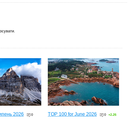
осувати.
ипень 2026
TOP 100 for June 2026
0
0
+2.26