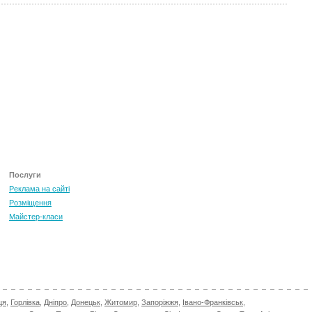
ТОП 100 за червень 2026
0
+3.16
Послуги
Реклама на сайті
Розміщення
Майстер-класи
ця
,
Горлівка
,
Дніпро
,
Донецьк
,
Житомир
,
Запоріжжя
,
Івано-Франківськ
,