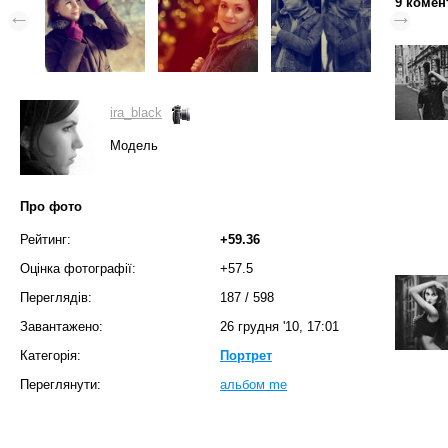
9 комен
ira_black
Модель
Про фото
Рейтинг:
+59.36
Оцінка фотографії:
+57.5
Переглядів:
187
/
598
Завантажено:
26 грудня '10, 17:01
Категорія:
Портрет
Переглянути:
альбом me