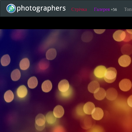
Стрічка
Галерея
То
+56