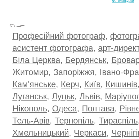
Фотоконкурси
Професійний фотограф
,
фотог
асистент фотографа
,
арт-дирек
Біла Церква
,
Бердянськ
,
Брова
TOP 100 for May 2026
ТОП 100 з
0
+6.59
+4.30
Житомир
,
Запоріжжя
,
Івано-Фра
Кам'янське
,
Керч
,
Київ
,
Кишинів
Луганськ
,
Луцьк
,
Львів
,
Маріупо
Нікополь
,
Одеса
,
Полтава
,
Рівн
Тель-Авів
,
Тернопіль
,
Тираспіль
Хмельницький
,
Черкаси
,
Чернігі