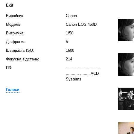
Exif
Виробник:
Canon
Модель:
Canon EOS 450D
Витримка:
1/50
Діафрагма:
5
Швидкість ISO:
1600
Фокусна відстань:
214
ПЗ:
......... ........ .........
........... ........ ACD
Systems
Голоси