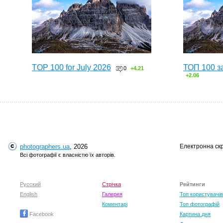
TOP 100 for July 2026
ТОП 100 з
0
+4.21
+2.06
photographers.ua
, 2026
Електронна ск
Всі фотографії є власністю їх авторів.
Русский
Стрічка
Рейтинги
English
Галерея
Топ користувачів
Коментарі
Топ фотографій
Facebook
Картина дня