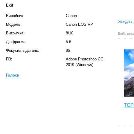
Exif
Виробник:
Canon
Увійдіть
Модель:
Canon EOS RP
Витримка:
8/10
Вибір реда
Діафрагма:
5.6
Фокусна відстань:
85
ПЗ:
Adobe Photoshop CC
2019 (Windows)
Голоси
TOP 