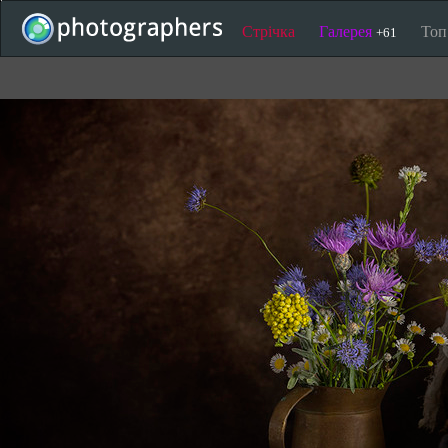
Стрічка
Галерея
То
+61