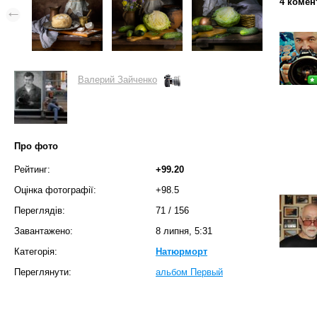
4 комен
Валерий Зайченко
Про фото
Рейтинг:
+99.20
Оцінка фотографії:
+98.5
Переглядів:
71
/
156
Завантажено:
8 липня, 5:31
Категорія:
Натюрморт
Переглянути:
альбом Первый