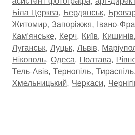
асистент фотографа
,
арт-дирек
Біла Церква
,
Бердянськ
,
Брова
Житомир
,
Запоріжжя
,
Івано-Фра
Кам'янське
,
Керч
,
Київ
,
Кишинів
Луганськ
,
Луцьк
,
Львів
,
Маріупо
Нікополь
,
Одеса
,
Полтава
,
Рівн
Тель-Авів
,
Тернопіль
,
Тираспіль
Хмельницький
,
Черкаси
,
Чернігі