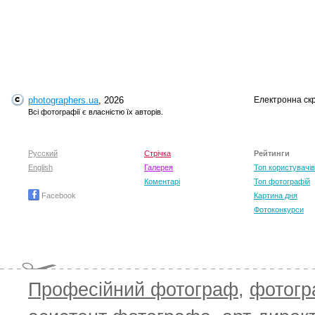
photographers.ua
, 2026
Електронна ск
T
Всі фотографії є власністю їх авторів.
Русский
Стрічка
Рейтинги
English
Галерея
Топ користувачів
Коментарі
Топ фотографій
Facebook
Картина дня
Фотоконкурси
Професійний фотограф
,
фотог
T