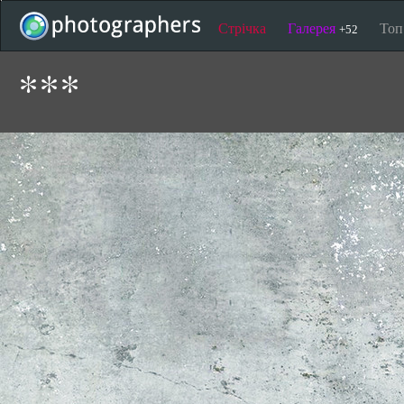
Стрічка
Галерея
То
+52
***