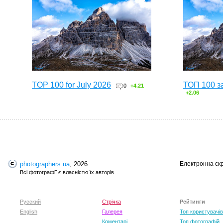
TOP 100 for July 2026
ТОП 100 з
0
+4.21
+2.06
photographers.ua
, 2026
Електронна ск
Всі фотографії є власністю їх авторів.
Русский
Стрічка
Рейтинги
English
Галерея
Топ користувачів
Коментарі
Топ фотографій