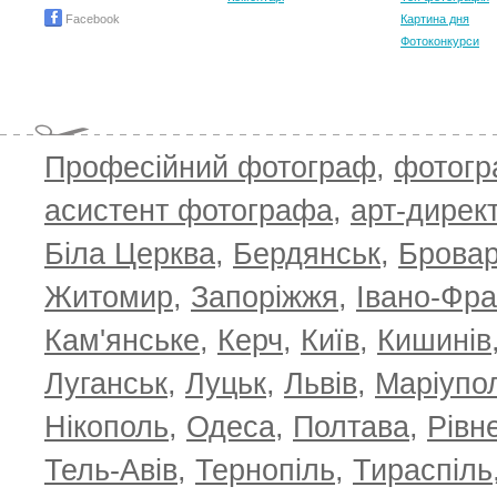
Facebook
Картина дня
Фотоконкурси
Професійний фотограф
,
фотог
асистент фотографа
,
арт-дирек
Біла Церква
,
Бердянськ
,
Брова
TOP 100 for May 2026
ТОП 100 з
0
+6.59
+4.30
Житомир
,
Запоріжжя
,
Івано-Фра
Кам'янське
,
Керч
,
Київ
,
Кишинів
Луганськ
,
Луцьк
,
Львів
,
Маріупо
Нікополь
,
Одеса
,
Полтава
,
Рівн
Тель-Авів
,
Тернопіль
,
Тираспіль