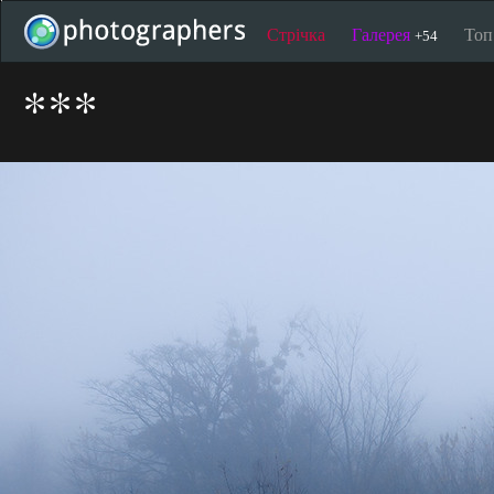
Стрічка
Галерея
То
+54
***