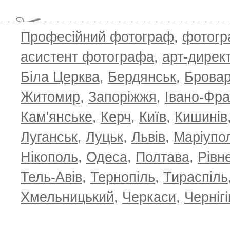
T
Професійний фотограф
,
фотог
асистент фотографа
,
арт-дирек
Біла Церква
,
Бердянськ
,
Брова
Житомир
,
Запоріжжя
,
Івано-Фра
Кам'янське
,
Керч
,
Київ
,
Кишинів
Луганськ
,
Луцьк
,
Львів
,
Маріупо
Нікополь
,
Одеса
,
Полтава
,
Рівн
Тель-Авів
,
Тернопіль
,
Тираспіль
Хмельницький
,
Черкаси
,
Чернігі