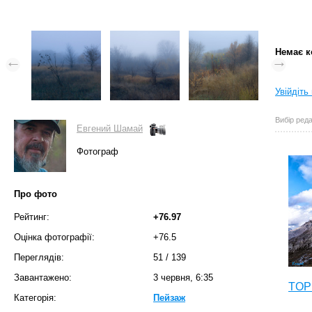
Немає к
Увійдіть
Вибір реда
Евгений Шамай
Фотограф
Про фото
Рейтинг:
+76.97
Оцінка фотографії:
+76.5
Переглядів:
51
/
139
Завантажено:
3 червня, 6:35
TOP 
Категорія:
Пейзаж