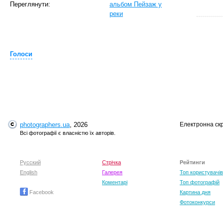
Переглянути:
альбом Пейзаж у
реки
Голоси
T
photographers.ua
, 2026
Електронна ск
Всі фотографії є власністю їх авторів.
Русский
Стрічка
Рейтинги
English
Галерея
Топ користувачів
Коментарі
Топ фотографій
Facebook
Картина дня
Фотоконкурси