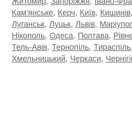
Житомир
,
Запоріжжя
,
Івано-Фра
Кам'янське
,
Керч
,
Київ
,
Кишинів
Луганськ
,
Луцьк
,
Львів
,
Маріупо
Нікополь
,
Одеса
,
Полтава
,
Рівн
Тель-Авів
,
Тернопіль
,
Тираспіль
Хмельницький
,
Черкаси
,
Чернігі