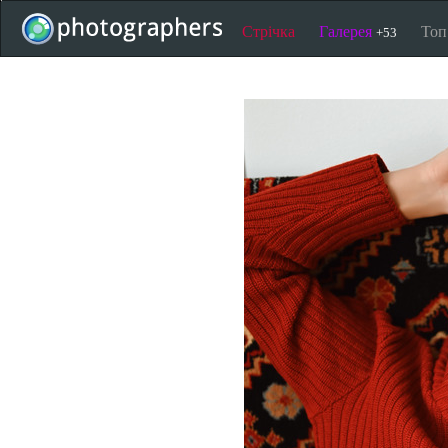
Стрічка
Галерея
То
+53