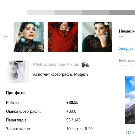
Немає к
Увійдіть
Вибір реда
Photoactress Inna Mikitas
Асистент фотографа, Модель
Про фото
Рейтинг:
+30.55
Оцінка фотографії:
+30.0
Переглядів:
55
/
145
Завантажено:
10 квітня, 8:29
TOP 