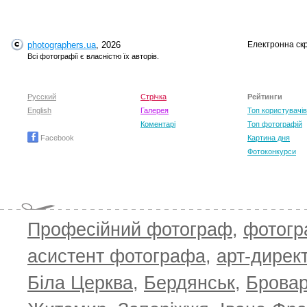
T
photographers.ua
, 2026
Електронна ск
Всі фотографії є власністю їх авторів.
Русский
Стрічка
Рейтинги
English
Галерея
Топ користувачів
Коментарі
Топ фотографій
Facebook
Картина дня
Фотоконкурси
Професійний фотограф
,
фотог
асистент фотографа
,
арт-дирек
Біла Церква
,
Бердянськ
,
Брова