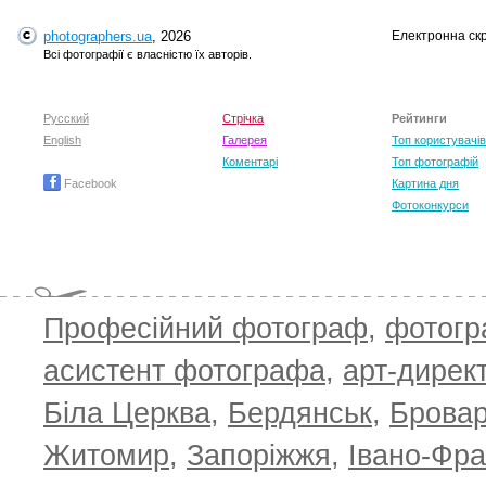
photographers.ua
, 2026
Електронна ск
Всі фотографії є власністю їх авторів.
Русский
Стрічка
Рейтинги
English
Галерея
Топ користувачів
T
Коментарі
Топ фотографій
Facebook
Картина дня
Фотоконкурси
Професійний фотограф
,
фотог
асистент фотографа
,
арт-дирек
Біла Церква
,
Бердянськ
,
Брова
Житомир
,
Запоріжжя
,
Івано-Фра