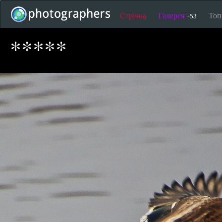
Стрічка
Галерея
То
+53
*****