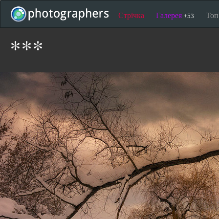
Стрічка
Галерея
То
+53
***