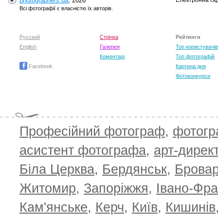
photographers.ua
, 2026
Електронна ск
Всі фотографії є власністю їх авторів.
Русский
Стрічка
Рейтинги
English
Галерея
Топ користувачів
Коментарі
Топ фотографій
Facebook
Картина дня
Фотоконкурси
Професійний фотограф
,
фотог
асистент фотографа
,
арт-дирек
Біла Церква
,
Бердянськ
,
Брова
TOP 100 for May 2026
ТОП 100 з
0
+6.59
+4.30
Житомир
,
Запоріжжя
,
Івано-Фра
Кам'янське
,
Керч
,
Київ
,
Кишинів