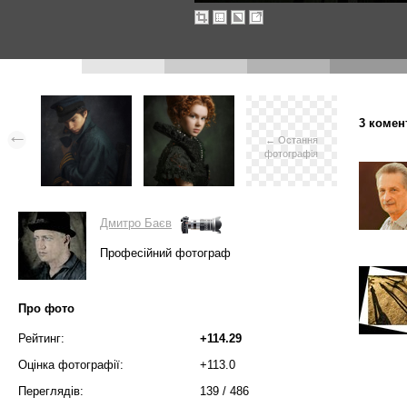
3 комен
← Остання
фотографія
Дмитро Баєв
Професійний фотограф
Про фото
Рейтинг:
+114.29
Оцінка фотографії:
+113.0
Переглядів:
139
/
486