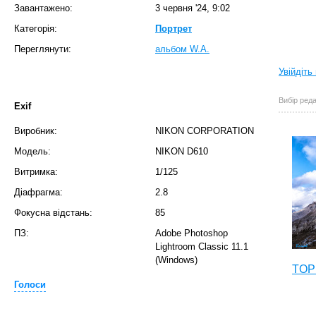
Завантажено:
3 червня '24, 9:02
Категорія:
Портрет
Переглянути:
альбом W.A.
Увійдіть
Вибір реда
Exif
Виробник:
NIKON CORPORATION
Модель:
NIKON D610
Витримка:
1/125
Діафрагма:
2.8
Фокусна відстань:
85
ПЗ:
Adobe Photoshop
Lightroom Classic 11.1
(Windows)
TOP 
Голоси