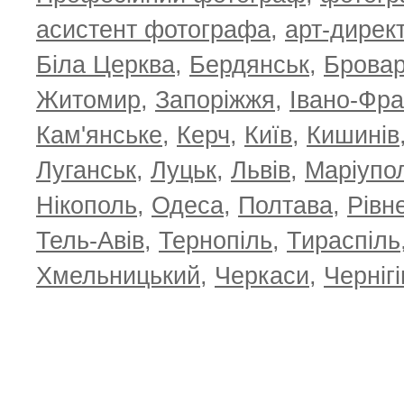
асистент фотографа
,
арт-дирек
Біла Церква
,
Бердянськ
,
Брова
Житомир
,
Запоріжжя
,
Івано-Фра
Кам'янське
,
Керч
,
Київ
,
Кишинів
Луганськ
,
Луцьк
,
Львів
,
Маріупо
Нікополь
,
Одеса
,
Полтава
,
Рівн
Тель-Авів
,
Тернопіль
,
Тираспіль
Хмельницький
,
Черкаси
,
Чернігі