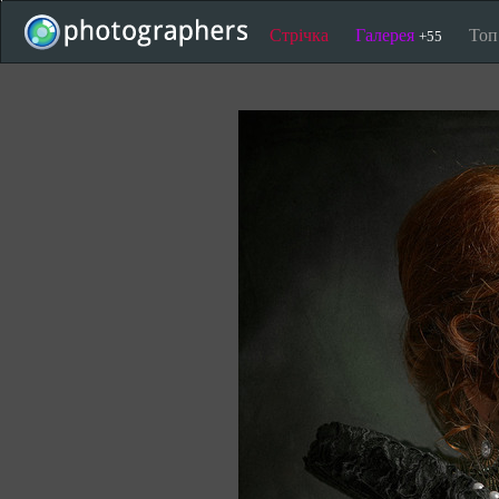
Стрічка
Галерея
То
+55