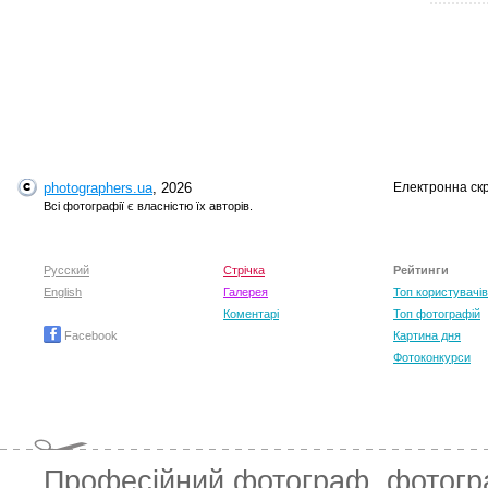
photographers.ua
, 2026
Електронна ск
T
Всі фотографії є власністю їх авторів.
Русский
Стрічка
Рейтинги
English
Галерея
Топ користувачів
Коментарі
Топ фотографій
Facebook
Картина дня
Фотоконкурси
Професійний фотограф
,
фотог
T