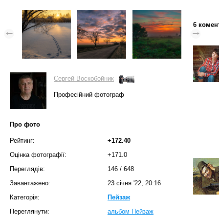
6 комен
Сергей Воскобойник
Професійний фотограф
Про фото
Рейтинг:
+172.40
Оцінка фотографії:
+171.0
Переглядів:
146
/
648
Завантажено:
23 січня '22, 20:16
Категорія:
Пейзаж
Переглянути:
альбом Пейзаж