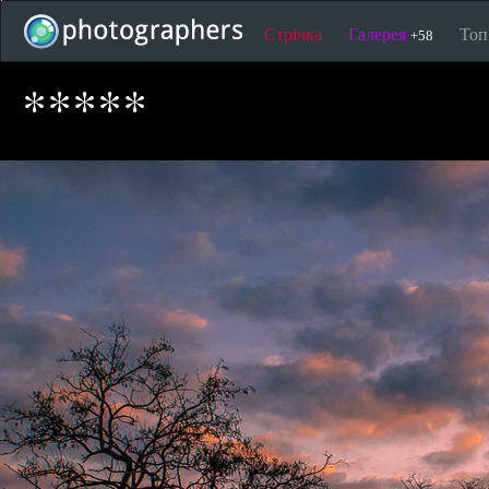
Стрічка
Галерея
То
+58
*****