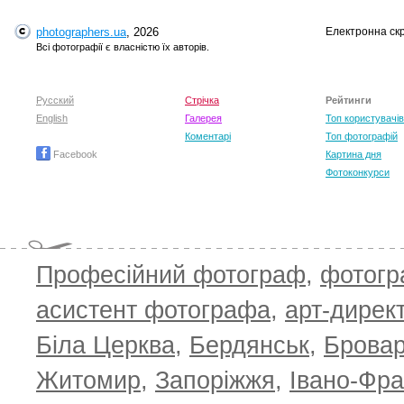
photographers.ua
, 2026
Електронна ск
Всі фотографії є власністю їх авторів.
Русский
Стрічка
Рейтинги
English
Галерея
Топ користувачів
Коментарі
Топ фотографій
Facebook
Картина дня
Фотоконкурси
Професійний фотограф
,
фотог
асистент фотографа
,
арт-дирек
Біла Церква
,
Бердянськ
,
Брова
TOP 100 for May 2026
ТОП 100 з
0
+6.59
+4.30
Житомир
,
Запоріжжя
,
Івано-Фра