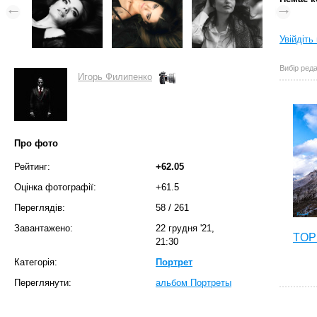
Увійдіть
Вибір реда
Игорь Филипенко
Про фото
Рейтинг:
+62.05
Оцінка фотографії:
+61.5
Переглядів:
58
/
261
Завантажено:
22 грудня '21,
TOP 
21:30
Категорія:
Портрет
Переглянути:
альбом Портреты