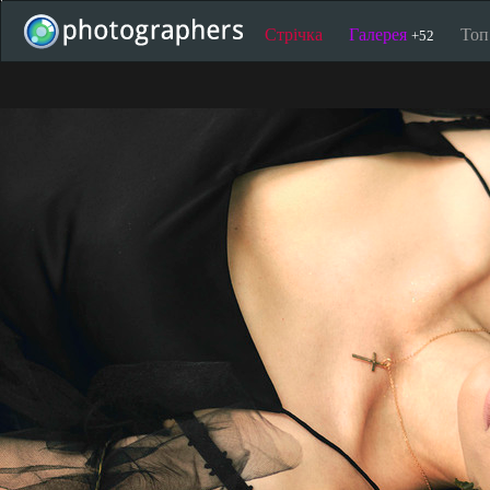
Стрічка
Галерея
То
+52