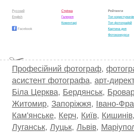
Русский
Стрічка
Рейтинги
English
Галерея
Топ користувачів
Коментарі
Топ фотографій
Facebook
Картина дня
Фотоконкурси
Професійний фотограф
,
фотог
асистент фотографа
,
арт-дирек
Біла Церква
,
Бердянськ
,
Брова
Житомир
,
Запоріжжя
,
Івано-Фра
Кам'янське
,
Керч
,
Київ
,
Кишинів
Луганськ
,
Луцьк
,
Львів
,
Маріупо