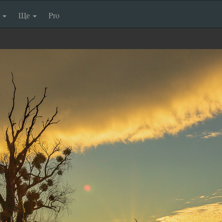
п
Ще
Pro