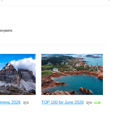
осувати.
ипень 2026
TOP 100 for June 2026
0
0
+2.26