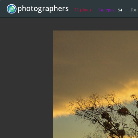
Стрічка
Галерея
То
+54