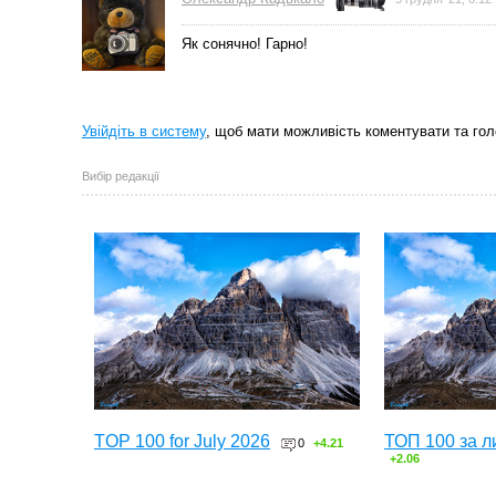
Як сонячно! Гарно!
Увійдіть в систему
, щоб мати можливість коментувати та гол
Вибір редакції
TOP 100 for July 2026
ТОП 100 за л
0
+4.21
+2.06