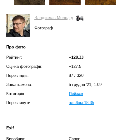
Владислав Молодід
Фотограф
Про фото
Рейтинг:
+128.33
Оцінка фотографії:
+127.5
Переглядів:
87
/
320
Завантажено:
5 грудня '21, 1:09
Категорія:
Пейзаж
Переглянути:
альбом 18-35
Exif
Виробник:
Canon