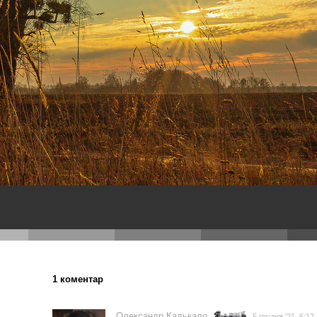
1 коментар
Олександр Кадькало
5 грудня '21, 6:12