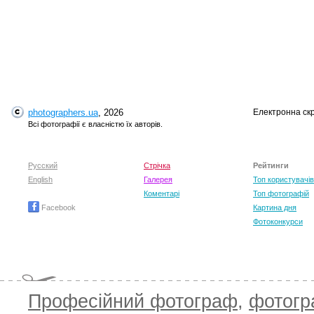
photographers.ua
, 2026
Електронна ск
T
Всі фотографії є власністю їх авторів.
Русский
Стрічка
Рейтинги
English
Галерея
Топ користувачів
Коментарі
Топ фотографій
Facebook
Картина дня
Фотоконкурси
Професійний фотограф
,
фотог
T