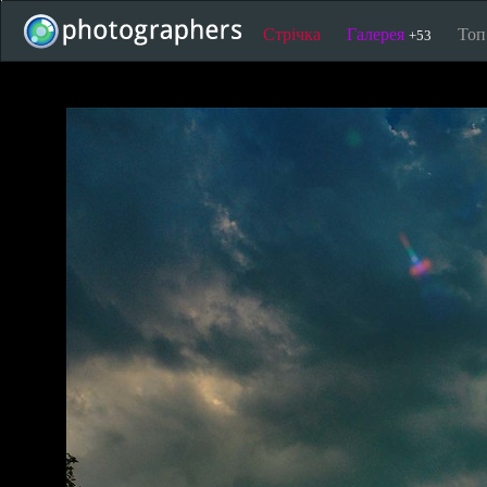
Стрічка
Галерея
То
+53