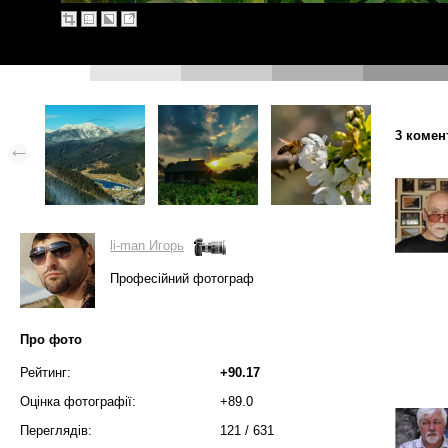
3 комен
li-man Игорь
Професійний фотограф
Про фото
Рейтинг:
+90.17
Оцінка фотографії:
+89.0
Переглядів:
121
/
631