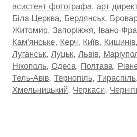
асистент фотографа
,
арт-дирек
Біла Церква
,
Бердянськ
,
Брова
Житомир
,
Запоріжжя
,
Івано-Фра
Кам'янське
,
Керч
,
Київ
,
Кишинів
Луганськ
,
Луцьк
,
Львів
,
Маріупо
Нікополь
,
Одеса
,
Полтава
,
Рівн
Тель-Авів
,
Тернопіль
,
Тираспіль
Хмельницький
,
Черкаси
,
Чернігі