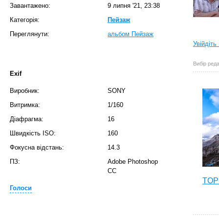
Завантажено:
9 липня '21, 23:38
Категорія:
Пейзаж
Переглянути:
альбом Пейзаж
Увійдіть
Вибір реда
Exif
Виробник:
SONY
Витримка:
1/160
Діафрагма:
16
Швидкість ISO:
160
Фокусна відстань:
14.3
ПЗ:
Adobe Photoshop
CC
TOP 
Голоси