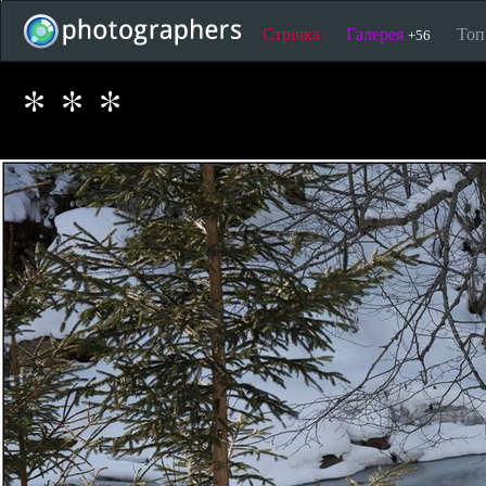
Стрічка
Галерея
То
+56
* * *