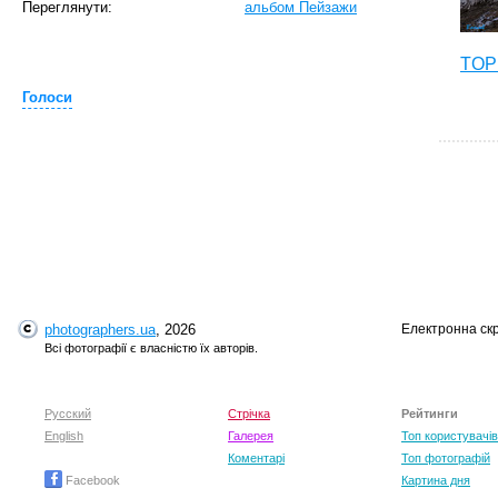
Переглянути:
альбом Пейзажи
TOP 
Голоси
photographers.ua
, 2026
Електронна ск
T
Всі фотографії є власністю їх авторів.
Русский
Стрічка
Рейтинги
English
Галерея
Топ користувачів
Коментарі
Топ фотографій
Facebook
Картина дня