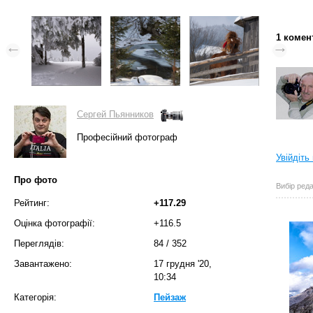
1 комен
Сергей Пьянников
Професійний фотограф
Увійдіть
Про фото
Вибір реда
Рейтинг:
+117.29
Оцінка фотографії:
+116.5
Переглядів:
84
/
352
Завантажено:
17 грудня '20,
10:34
Категорія:
Пейзаж