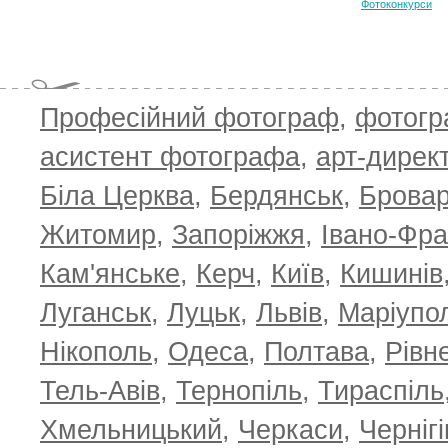
Фотоконкурси
Професійний фотограф
,
фотог
T
асистент фотографа
,
арт-дирек
Біла Церква
,
Бердянськ
,
Брова
Житомир
,
Запоріжжя
,
Івано-Фра
Кам'янське
,
Керч
,
Київ
,
Кишинів
Луганськ
,
Луцьк
,
Львів
,
Маріупо
Нікополь
,
Одеса
,
Полтава
,
Рівн
Тель-Авів
,
Тернопіль
,
Тираспіль
Хмельницький
,
Черкаси
,
Чернігі