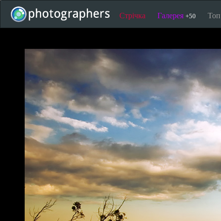
Стрічка
Галерея
То
+50