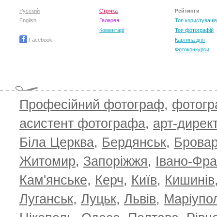
T
Русский
Стрічка
Рейтинги
English
Галерея
Топ користувачів
Коментарі
Топ фотографій
Facebook
Картина дня
Фотоконкурси
Професійний фотограф
,
фотог
асистент фотографа
,
арт-дирек
Біла Церква
,
Бердянськ
,
Брова
Житомир
,
Запоріжжя
,
Івано-Фра
Кам'янське
,
Керч
,
Київ
,
Кишинів
Луганськ
,
Луцьк
,
Львів
,
Маріупо