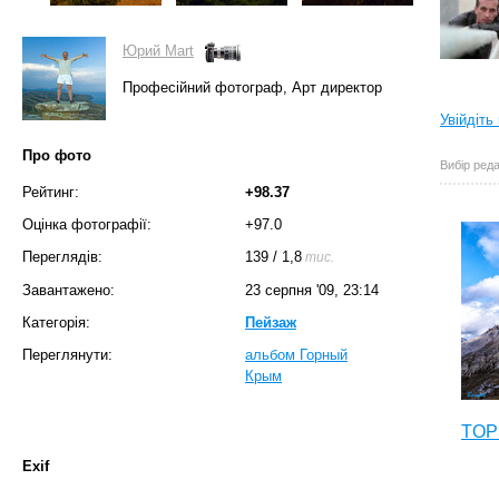
Юрий Mart
Професійний фотограф, Арт директор
Увійдіть
Про фото
Вибір реда
Рейтинг:
+98.37
Оцінка фотографії:
+97.0
Переглядів:
139
/
1,8
тис.
Завантажено:
23 серпня '09, 23:14
Категорія:
Пейзаж
Переглянути:
альбом Горный
Крым
TOP 
Exif