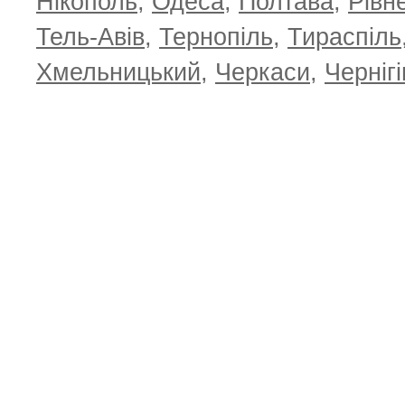
Нікополь
,
Одеса
,
Полтава
,
Рівн
Тель-Авів
,
Тернопіль
,
Тираспіль
Хмельницький
,
Черкаси
,
Чернігі