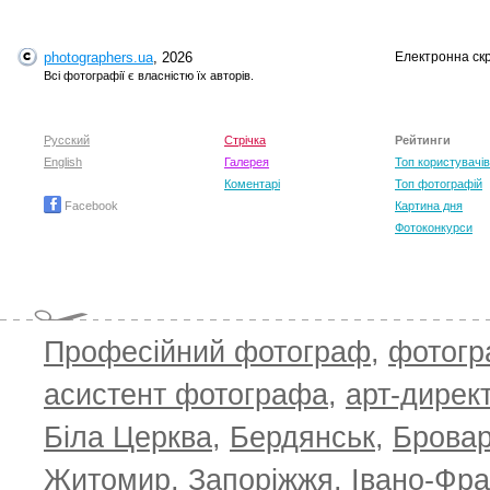
photographers.ua
, 2026
Електронна ск
Всі фотографії є власністю їх авторів.
Русский
Стрічка
Рейтинги
English
Галерея
Топ користувачів
Коментарі
Топ фотографій
Facebook
Картина дня
Фотоконкурси
Професійний фотограф
,
фотог
асистент фотографа
,
арт-дирек
Біла Церква
,
Бердянськ
,
Брова
TOP 100 for May 2026
ТОП 100 з
0
+6.59
+4.30
Житомир
,
Запоріжжя
,
Івано-Фра