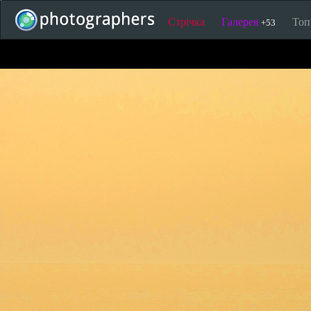
Стрічка
Галерея
То
+53