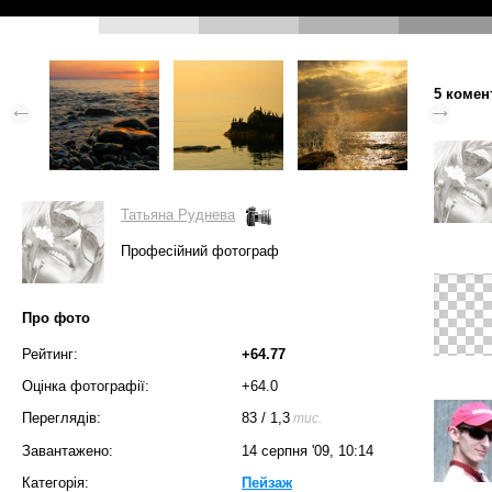
5 комен
Татьяна Руднева
Професійний фотограф
Про фото
Рейтинг:
+64.77
Оцінка фотографії:
+64.0
Переглядів:
83
/
1,3
тис.
Завантажено:
14 серпня '09, 10:14
Категорія:
Пейзаж