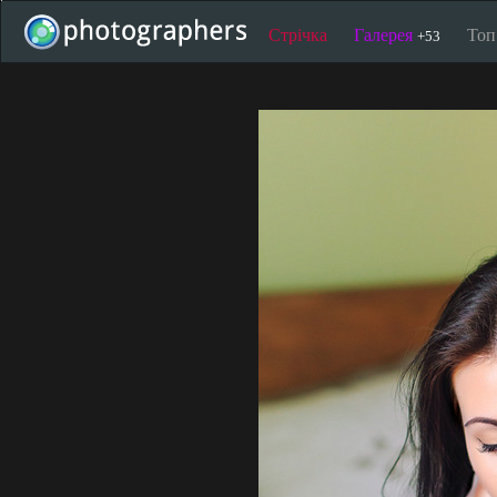
Стрічка
Галерея
То
+53