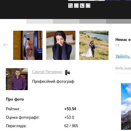
Немає к
Увійдіть
Вибір реда
Сергей Петренко
Професійний фотограф
Про фото
Рейтинг:
+53.54
Оцінка фотографії:
+53.0
Переглядів:
62
/
865