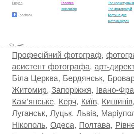
English
Галерея
Топ користувачів
Коментарі
Топ фотографій
Facebook
Картина дня
Фотоконкурси
T
Професійний фотограф
,
фотог
асистент фотографа
,
арт-дирек
Біла Церква
,
Бердянськ
,
Брова
Житомир
,
Запоріжжя
,
Івано-Фра
Кам'янське
,
Керч
,
Київ
,
Кишинів
Луганськ
,
Луцьк
,
Львів
,
Маріупо
Нікополь
,
Одеса
,
Полтава
,
Рівн