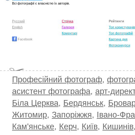
Всі фотографії є власністю їх авторів.
Русский
Стрічка
Рейтинги
English
Галерея
Топ користувачів
Коментарі
Топ фотографій
Facebook
Картина дня
Фотоконкурси
Професійний фотограф
,
фотог
асистент фотографа
,
арт-дирек
Біла Церква
,
Бердянськ
,
Брова
Житомир
,
Запоріжжя
,
Івано-Фра
Кам'янське
,
Керч
,
Київ
,
Кишинів