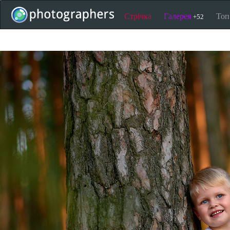
Стрічка
Галерея
То
+52