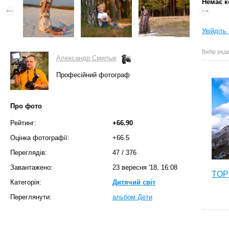
Немає к
Увійдіть
Вибір реда
Александр Смилык
Професійний фотограф
Про фото
Рейтинг:
+66.90
Оцінка фотографії:
+66.5
Переглядів:
47
/
376
Завантажено:
23 вересня '18, 16:08
TOP 
Категорія:
Дитячий світ
Переглянути:
альбом Дети