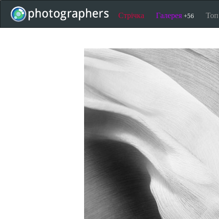
Стрічка
Галерея
То
+56