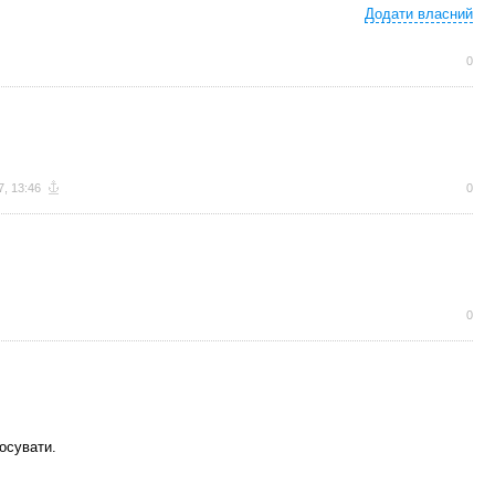
Додати власний
0
7, 13:46
0
0
осувати.