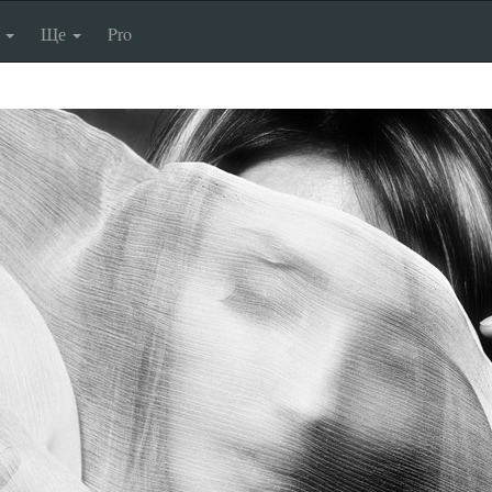
п
Ще
Pro