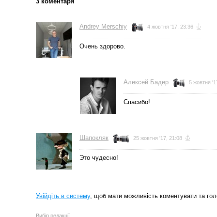
3 коментаря
Andrey Merschiy
4 жовтня '17, 23:36
Очень здорово.
Алексей Бадер
5 жовтня '1
Спасибо!
Шапокляк
25 жовтня '17, 21:08
Это чудесно!
Увійдіть в систему
, щоб мати можливість коментувати та гол
Вибір редакції