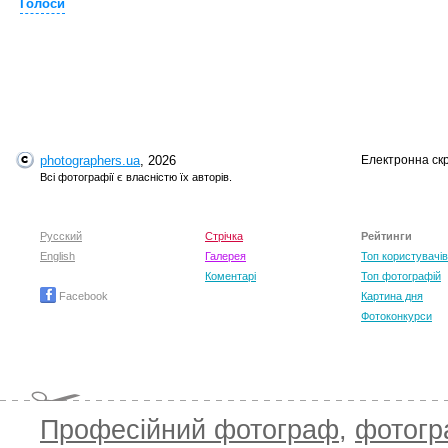
Голоси
photographers.ua
, 2026
Електронна ск
T
Всі фотографії є власністю їх авторів.
Русский
Стрічка
Рейтинги
English
Галерея
Топ користувачів
Коментарі
Топ фотографій
Facebook
Картина дня
Фотоконкурси
Професійний фотограф
,
фотог
T