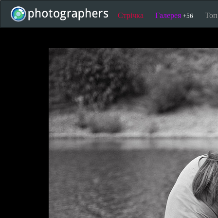
Стрічка
Галерея
То
+56