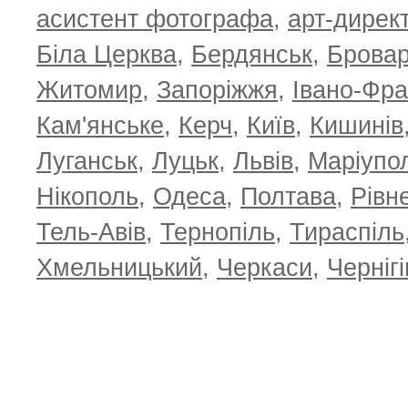
асистент фотографа
,
арт-дирек
Біла Церква
,
Бердянськ
,
Брова
Житомир
,
Запоріжжя
,
Івано-Фра
Кам'янське
,
Керч
,
Київ
,
Кишинів
Луганськ
,
Луцьк
,
Львів
,
Маріупо
Нікополь
,
Одеса
,
Полтава
,
Рівн
Тель-Авів
,
Тернопіль
,
Тираспіль
Хмельницький
,
Черкаси
,
Чернігі