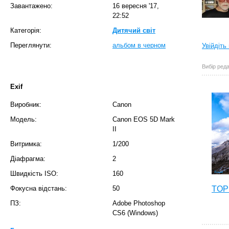
Завантажено:
16 вересня '17,
22:52
Категорія:
Дитячий світ
Переглянути:
альбом в черном
Увійдіть
Вибір реда
Exif
Виробник:
Canon
Модель:
Canon EOS 5D Mark
II
Витримка:
1/200
Діафрагма:
2
Швидкість ISO:
160
Фокусна відстань:
50
TOP 
ПЗ:
Adobe Photoshop
CS6 (Windows)