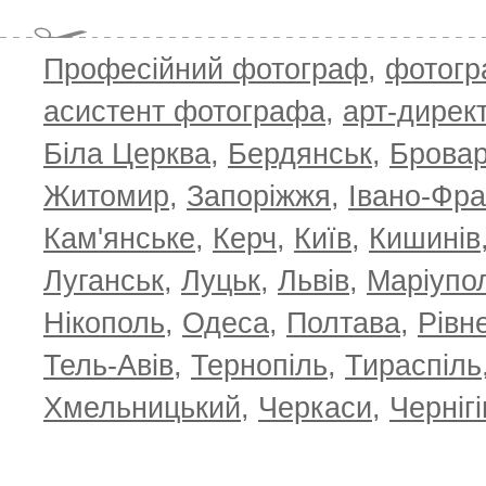
Професійний фотограф
,
фотог
T
асистент фотографа
,
арт-дирек
Біла Церква
,
Бердянськ
,
Брова
Житомир
,
Запоріжжя
,
Івано-Фра
Кам'янське
,
Керч
,
Київ
,
Кишинів
Луганськ
,
Луцьк
,
Львів
,
Маріупо
Нікополь
,
Одеса
,
Полтава
,
Рівн
Тель-Авів
,
Тернопіль
,
Тираспіль
Хмельницький
,
Черкаси
,
Чернігі