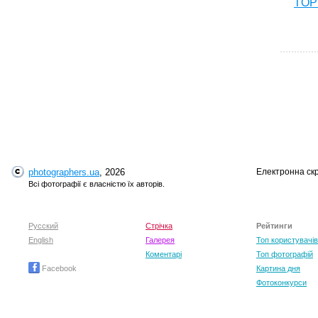
TOP 
photographers.ua
, 2026
Електронна ск
T
Всі фотографії є власністю їх авторів.
Русский
Стрічка
Рейтинги
English
Галерея
Топ користувачів
Коментарі
Топ фотографій
Facebook
Картина дня
Фотоконкурси