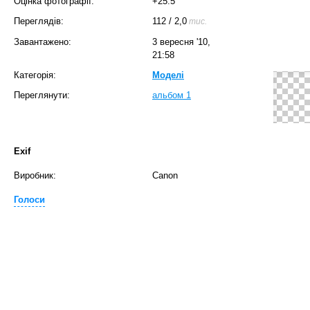
Оцінка фотографії:
+25.5
Переглядів:
112
/
2,0
тис.
Завантажено:
3 вересня '10,
21:58
Категорія:
Моделі
Переглянути:
альбом 1
Exif
Виробник:
Canon
Голоси