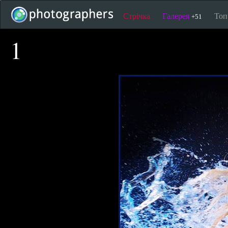
Стрічка
Галерея
То
+51
1