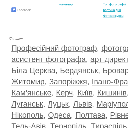
Коментарі
Топ фотографій
Facebook
Картина дня
Фотоконкурси
Професійний фотограф
,
фотог
асистент фотографа
,
арт-дирек
Біла Церква
,
Бердянськ
,
Брова
Житомир
,
Запоріжжя
,
Івано-Фра
Кам'янське
,
Керч
,
Київ
,
Кишинів
Луганськ
,
Луцьк
,
Львів
,
Маріупо
Нікополь
,
Одеса
,
Полтава
,
Рівн
Тель-Авів
,
Тернопіль
,
Тираспіль