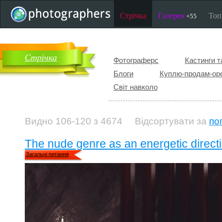
Стрічка
Галерея
То
+55
Стрічка
Фотограферс
Кастинги т
Блоги
Куплю-продам-ор
Світ навколо
Видно 106-120 з 4674
Відсортувати за
по
The nude genre as an energetic directio
Загальні питання