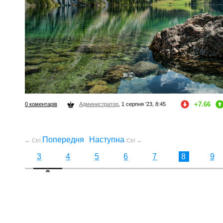
+7.66
0 коментарів
Администратор
, 1 серпня '23, 8:45
Попередня
Наступна
← Ctrl
Ctrl →
3
4
5
6
7
8
9