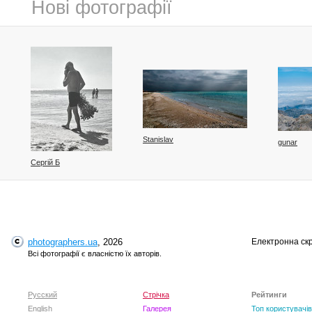
Нові фотографії
Stanislav
gunar
Сергій Б
photographers.ua
, 2026
Електронна ск
Всі фотографії є власністю їх авторів.
Andronik Aleksander
Русский
Стрічка
Рейтинги
Вiктор Ревуцький
English
Галерея
Топ користувачів
Ete