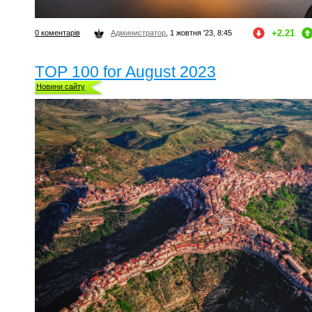
+2.21
0 коментарів
Администратор
, 1 жовтня '23, 8:45
TOP 100 for August 2023
Новини сайту