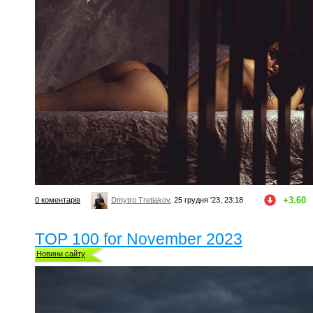
+3.60
0 коментарів
Dmytro Tretiakov
, 25 грудня '23, 23:18
TOP 100 for November 2023
Новини сайту