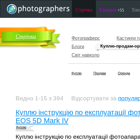
Стрічка
Галерея
То
+55
Стрічка
Фотограферс
Кастинги т
Куплю-продам-ор
Блоги
Світ навколо
Куплю
Продам
Оренда
Видно 1-15 з 394
Відсортувати за
популя
Куплю інструкцію по експлуатації ф
EOS 5D Mark IV
Куплю
Куплю інструкцію по експлуатації фотоапа