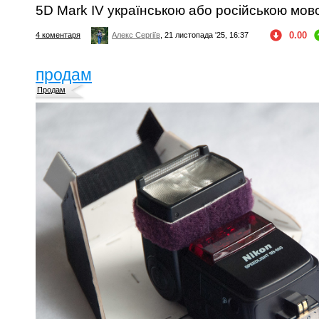
5D Mark IV українською або російською мов
0.00
4 коментаря
Алекс Сергіїв
, 21 листопада '25, 16:37
продам
Продам