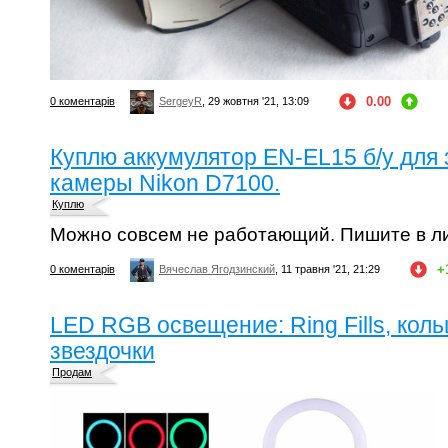
0.00
0 коментарів
SergeyR
, 29 жовтня '21, 13:09
Куплю аккумулятор EN-EL15 б/у для
камеры Nikon D7100.
Куплю
Можно совсем не работающий. Пишите в ли
+
0 коментарів
Вячеслав Ягодзинский
, 11 травня '21, 21:29
LED RGB освещение: Ring Fills, коль
звездочки
Продам