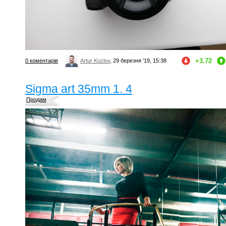
+3.72
0 коментарів
Artur Kozlov
, 29 березня '19, 15:38
Sigma art 35mm 1. 4
Продам