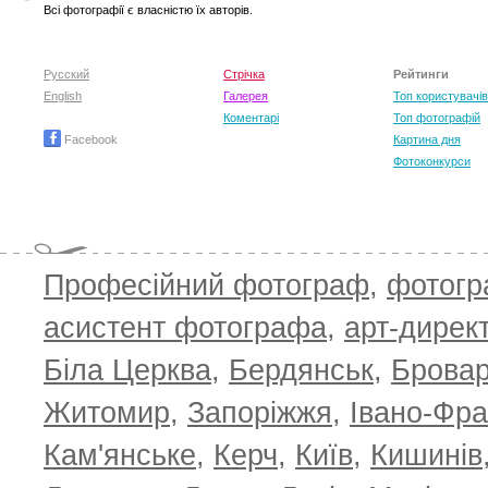
Всі фотографії є власністю їх авторів.
Ірина Кулікова
Русский
Стрічка
Рейтинги
Віталій Шафранський
English
Галерея
Топ користувачів
Коментарі
Топ фотографій
Facebook
Картина дня
Фотоконкурси
Професійний фотограф
,
фотог
Олександр Ярмошевич
асистент фотографа
,
арт-дирек
Біла Церква
,
Бердянськ
,
Брова
Житомир
,
Запоріжжя
,
Івано-Фра
Кам'янське
,
Керч
,
Київ
,
Кишинів