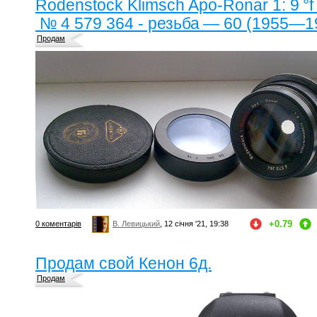
Rodenstock Klimsch Apo-Ronar 1: 9 °f
№ 4 579 364 - резьба — 60 (1955—1
Продам
+0.79
0 коментарів
В. Левицький
, 12 січня '21, 19:38
Продам свой Кенон 6д.
Продам