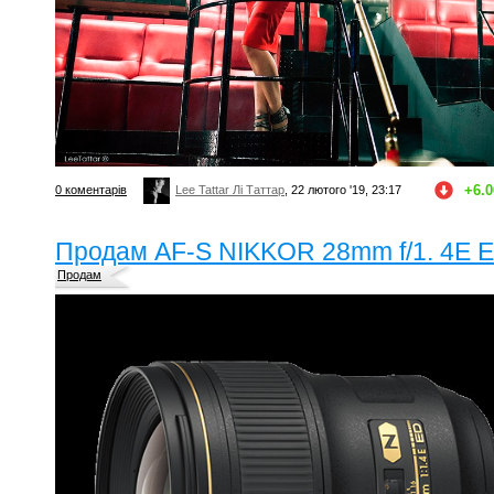
+6.0
0 коментарів
Lee Tattar Лі Таттар
, 22 лютого '19, 23:17
Продам AF-S NIKKOR 28mm f/1. 4E 
Продам