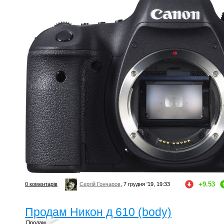
+9.53
0 коментарів
Сергій Гончаров
, 7 грудня '19, 19:33
Продам Никон д 610 (body)
Продам