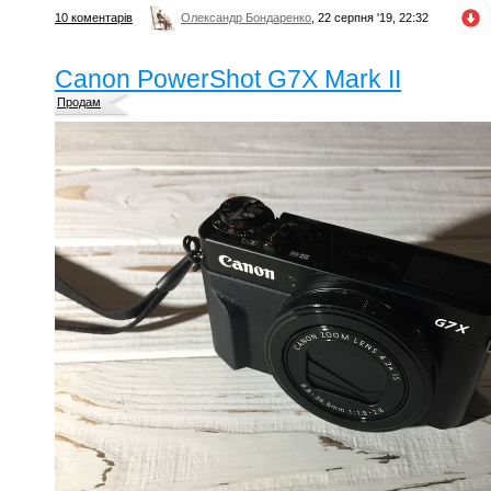
10 коментарів
Олександр Бондаренко
, 22 серпня '19, 22:32
Canon PowerShot G7X Mark II
Продам