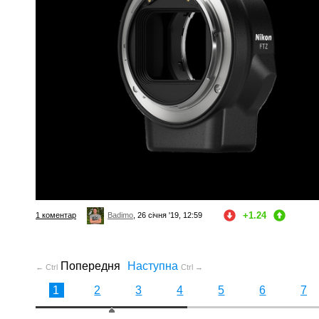
+1.24
1 коментар
Badimo
, 26 січня '19, 12:59
Попередня
Наступна
← Ctrl
Ctrl →
1
2
3
4
5
6
7