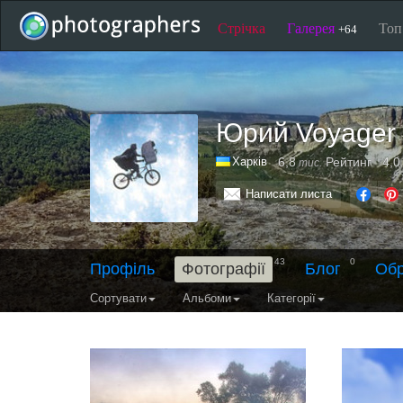
Стрічка
Галерея
То
+64
Юрий Voyager
Харків
6,8
Рейтинг
4,0
тис.
Написати листа
43
0
Профіль
Фотографії
Блог
Обр
Сортувати
Альбоми
Категорії