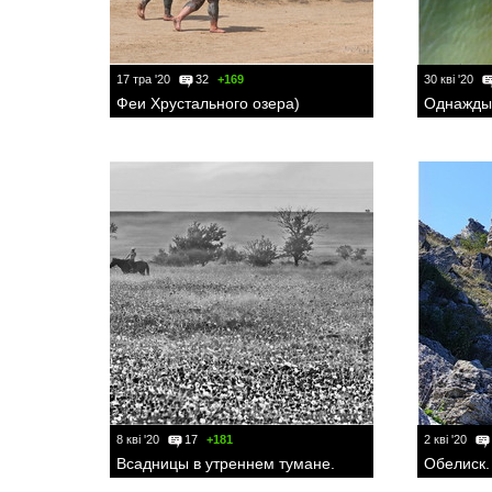
17 тра '20
32
+169
30 кві '20
Феи Хрустального озера)
Однажды,
8 кві '20
17
+181
2 кві '20
Всадницы в утреннем тумане.
Обелиск.