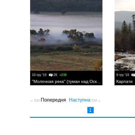
10 гру '19
29
+238
9 гру '19
Карпати
"Молочная река" (туман над Осколом)
Попередня
Наступна
← Ctrl
Ctrl →
1