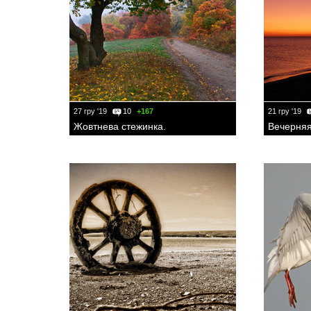
27 гру '19
10
+167
21 гру '19
Жовтнева стежинка.
Вечерняя