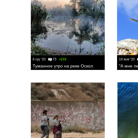
6 гру '20
73
+219
19 жов '20
Туманное утро на реке Оскол.
"А мне ле