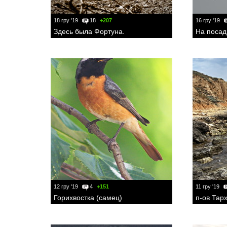
18 гру '19
18
+207
16 гру '19
Здесь была Фортуна.
На посад
12 гру '19
4
+151
11 гру '19
Горихвостка (самец)