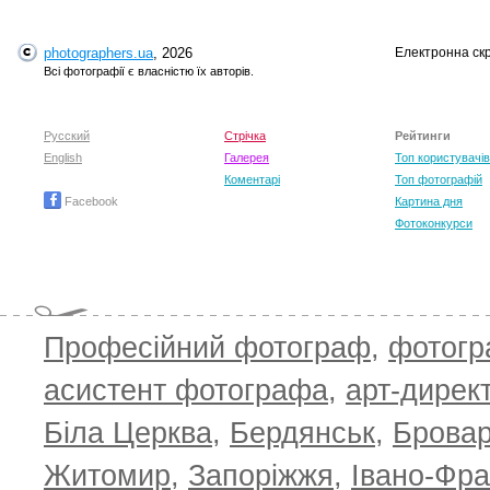
photographers.ua
, 2026
Електронна ск
Всі фотографії є власністю їх авторів.
Русский
Стрічка
Рейтинги
English
Галерея
Топ користувачів
Коментарі
Топ фотографій
Facebook
Картина дня
Фотоконкурси
Професійний фотограф
,
фотог
асистент фотографа
,
арт-дирек
Біла Церква
,
Бердянськ
,
Брова
Житомир
,
Запоріжжя
,
Івано-Фра