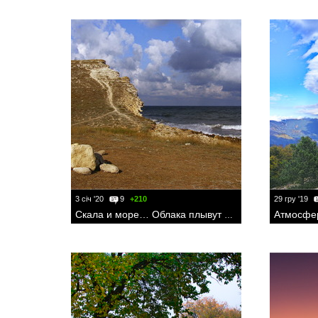
3 січ '20
9
+210
29 гру '19
Атмосфе
Скала и море… Облака плывут над ними.