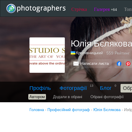
Стрічка
Галерея
То
+64
Юлія Бєляков
Кропивницький
559
Рейтинг
Написати листа
13
0
Профіль
Фотографії
Блог
Обр
Автором
Додали в обрані
Обрані фотографії
Головна
›
Професійний фотограф
›
Юлія Бєлякова
›
Изб