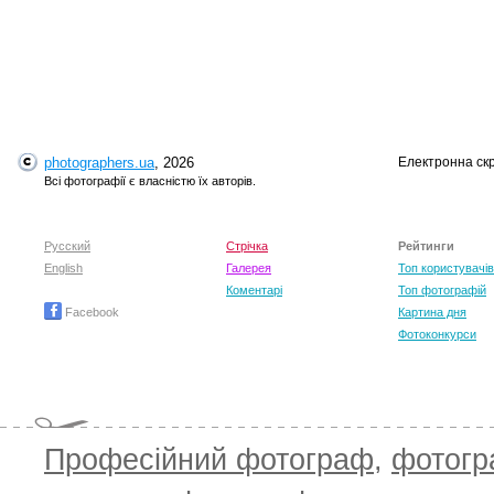
photographers.ua
, 2026
Електронна ск
Всі фотографії є власністю їх авторів.
Русский
Стрічка
Рейтинги
English
Галерея
Топ користувачів
Коментарі
Топ фотографій
Facebook
Картина дня
Фотоконкурси
Професійний фотограф
,
фотог