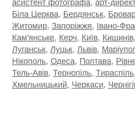
асистент фотографа
,
арт-дирек
Біла Церква
,
Бердянськ
,
Брова
Житомир
,
Запоріжжя
,
Івано-Фра
Кам'янське
,
Керч
,
Київ
,
Кишинів
Луганськ
,
Луцьк
,
Львів
,
Маріупо
Нікополь
,
Одеса
,
Полтава
,
Рівн
Тель-Авів
,
Тернопіль
,
Тираспіль
Хмельницький
,
Черкаси
,
Чернігі