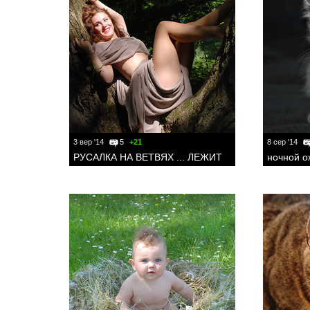
3 вер '14
5
+21
8 сер '14
РУСАЛКА НА ВЕТВЯХ ... ЛЕЖИТ
ночной о