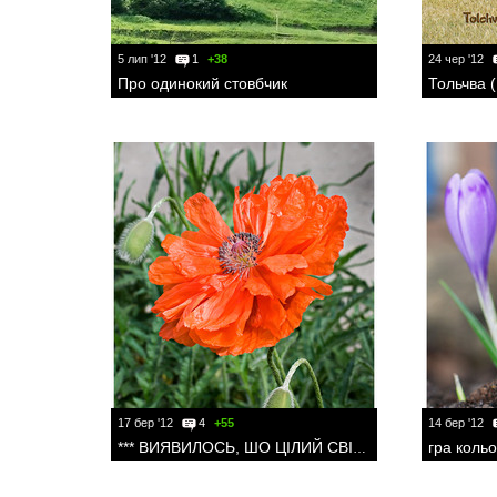
5 лип '12
1
+38
24 чер '12
Про одинокий стовбчик
17 бер '12
4
+55
14 бер '12
*** ВИЯВИЛОСЬ, ШО ЦІЛИЙ СВІТ БУВ ПРИХОВАНИЙ У МАКОВІЙ ЗЕРНИНІ...