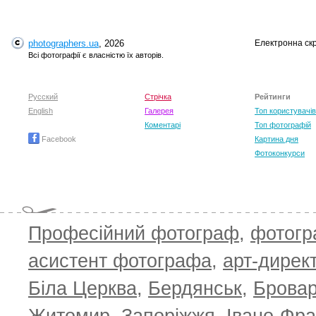
photographers.ua
, 2026
Електронна ск
Всі фотографії є власністю їх авторів.
Русский
Стрічка
Рейтинги
English
Галерея
Топ користувачів
Коментарі
Топ фотографій
Facebook
Картина дня
Фотоконкурси
Професійний фотограф
,
фотог
асистент фотографа
,
арт-дирек
Біла Церква
,
Бердянськ
,
Брова