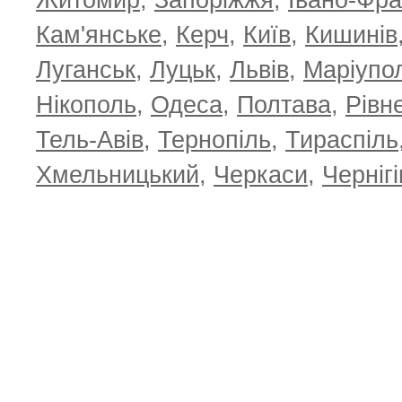
Житомир
,
Запоріжжя
,
Івано-Фра
Кам'янське
,
Керч
,
Київ
,
Кишинів
Луганськ
,
Луцьк
,
Львів
,
Маріупо
Нікополь
,
Одеса
,
Полтава
,
Рівн
Тель-Авів
,
Тернопіль
,
Тираспіль
Хмельницький
,
Черкаси
,
Чернігі