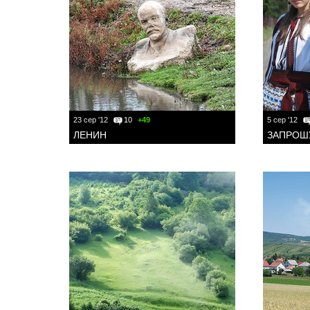
23 сер '12
10
+49
5 сер '12
ЛЕНИН
ЗАПРОШ