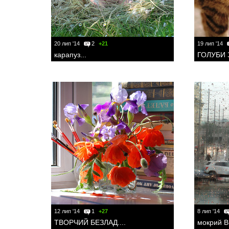
20 лип '14
2
+21
19 лип '14
карапуз...
ГОЛУБИ 
12 лип '14
1
+27
8 лип '14
ТВОРЧИЙ БЕЗЛАД....
мокрий Ві