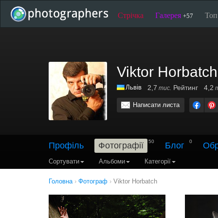
Стрічка
Галерея
То
+57
Viktor Horbatch
Львів
2,7
Рейтинг
4,2
тис.
т
Написати листа
50
0
Профіль
Фотографії
Блог
Обр
Сортувати
Альбоми
Категорії
Головна
›
Фотограф
›
Viktor Horbatch