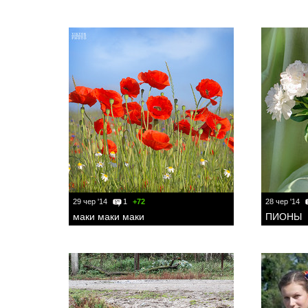
29 чер '14
1
+72
28 чер '14
маки маки маки
ПИОНЫ