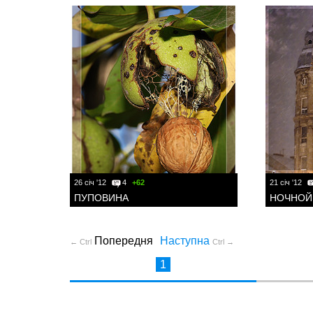
26 січ '12
4
+62
21 січ '12
ПУПОВИНА
НОЧНОЙ
Попередня
Наступна
← Ctrl
Ctrl →
1