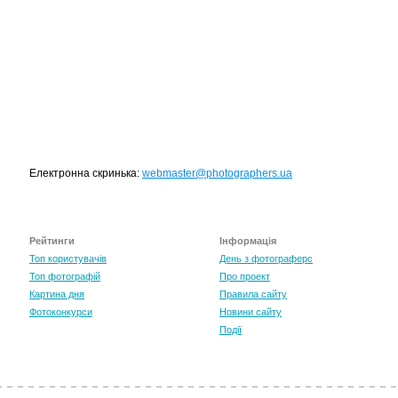
Електронна скринька:
webmaster@photographers.ua
Рейтинги
Інформація
Топ користувачів
День з фотограферс
Топ фотографій
Про проект
Картина дня
Правила сайту
Фотоконкурси
Новини сайту
Події