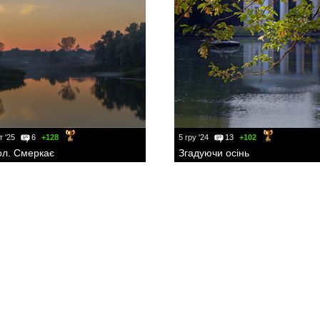
т '25
6
+128
5 гру '24
13
+102
ол. Смеркає
Згадуючи осінь