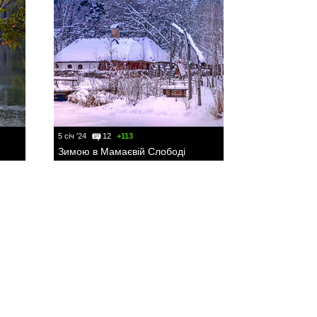
5 січ '24
12
+113
Зимою в Мамаєвій Слободі