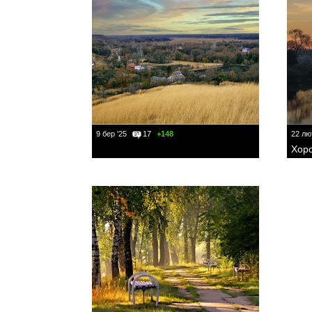
9 бер '25
17
+148
22 лю
Хор