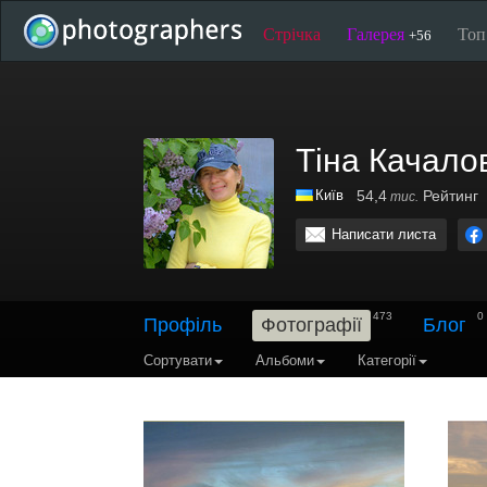
Стрічка
Галерея
То
+56
Тіна Качало
Київ
54,4
Рейтинг
тис.
Написати листа
473
0
Профіль
Фотографії
Блог
Сортувати
Альбоми
Категорії