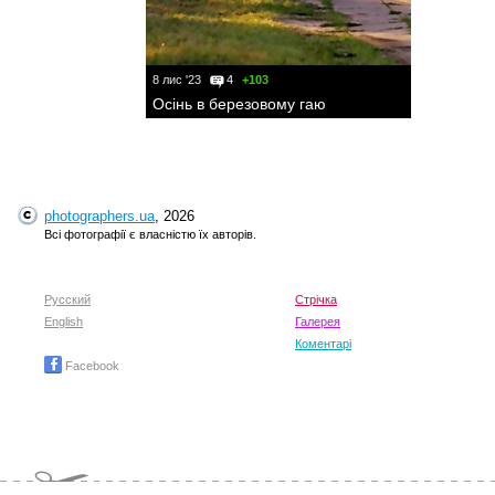
8 лис '23
4
+103
Осінь в березовому гаю
photographers.ua
, 2026
Всі фотографії є власністю їх авторів.
Русский
Стрічка
English
Галерея
Коментарі
Facebook