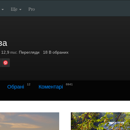
п
Ще
Pro
ва
12,9
Перегляди
18 В обраних
тис.
12
6941
Обрані
Коментарі